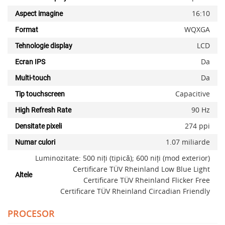
16:10
Aspect imagine
WQXGA
Format
LCD
Tehnologie display
Da
Ecran IPS
Da
Multi-touch
Capacitive
Tip touchscreen
90 Hz
High Refresh Rate
274 ppi
Densitate pixeli
1.07 miliarde
Numar culori
Luminozitate: 500 niți (tipică); 600 niți (mod exterior)
Certificare TÜV Rheinland Low Blue Light
Altele
Certificare TÜV Rheinland Flicker Free
Certificare TÜV Rheinland Circadian Friendly
PROCESOR