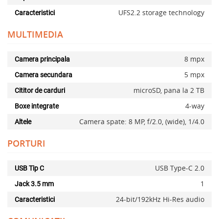
UFS2.2 storage technology
Caracteristici
MULTIMEDIA
8 mpx
Camera principala
5 mpx
Camera secundara
microSD, pana la 2 TB
Cititor de carduri
4-way
Boxe integrate
x
Camera spate: 8 MP, f/2.0, (wide), 1/4.0
Altele
PORTURI
USB Type-C 2.0
USB Tip C
1
Jack 3.5 mm
24-bit/192kHz Hi-Res audio
Caracteristici