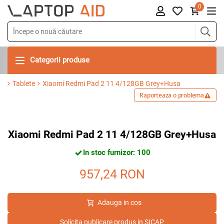
0
Categorii produse
Tablete
Xiaomi Redmi Pad 2 11 4/128GB Grey+Husa
Raporteaza o problema
Xiaomi Redmi Pad 2 11 4/128GB Grey+Husa
In stoc furnizor: 100
957,24
RON
Adauga in cos
Solicita publicare produs in SICAP