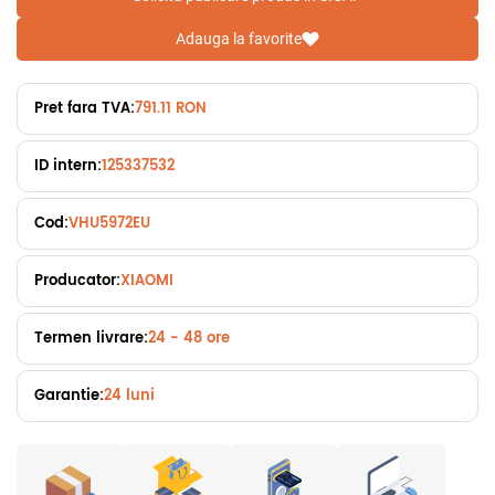
Adauga la favorite
Pret fara TVA:
791.11 RON
ID intern:
125337532
Cod:
VHU5972EU
Producator:
XIAOMI
Termen livrare:
24 - 48 ore
Garantie:
24 luni