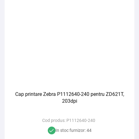
Cap printare Zebra P1112640-240 pentru ZD621T,
203dpi
Cod produs:
P1112640-240
In stoc furnizor: 44