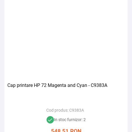
Cap printare HP 72 Magenta and Cyan - C9383A
Cod produs:
C9383A
In stoc furnizor: 2
548,51
RON