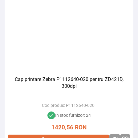
Cap printare Zebra P1112640-020 pentru ZD421D,
300dpi
Cod produs:
P1112640-020
In stoc furnizor: 24
1420,56
RON