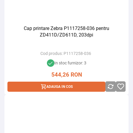
Cap printare Zebra P1117258-036 pentru
ZD411D/ZD611D, 203dpi
Cod produs:
P1117258-036
In stoc furnizor: 3
544,26
RON
ADAUGA IN COS