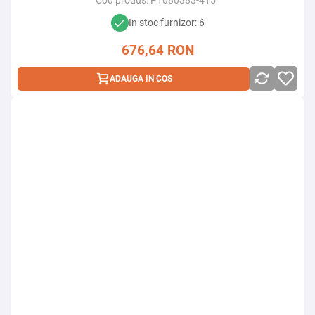
Cod produs:
P1080383-415
In stoc furnizor: 6
676,64
RON
ADAUGA IN COS