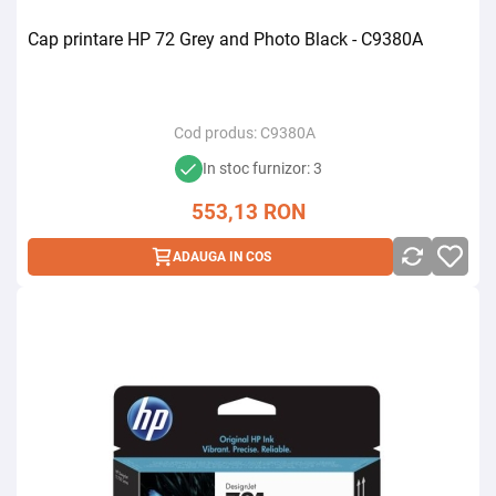
Cap printare HP 72 Grey and Photo Black - C9380A
Cod produs:
C9380A
In stoc furnizor: 3
553,13
RON
ADAUGA IN COS