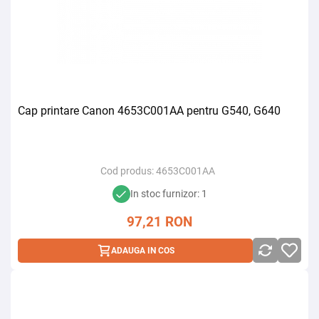
Cap printare Canon 4653C001AA pentru G540, G640
Cod produs:
4653C001AA
In stoc furnizor: 1
97,21
RON
ADAUGA IN COS