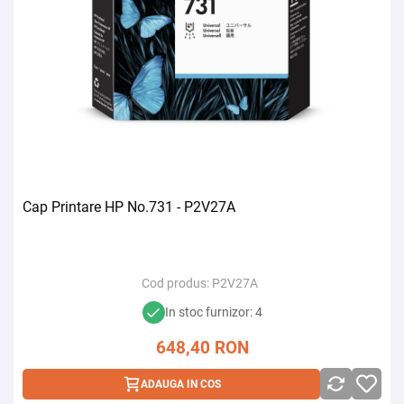
Cap Printare HP No.731 - P2V27A
Cod produs:
P2V27A
In stoc furnizor: 4
648,40
RON
ADAUGA IN COS