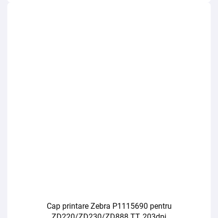
Cap printare Zebra P1115690 pentru
ZD220/ZD230/ZD888 TT, 203dpi