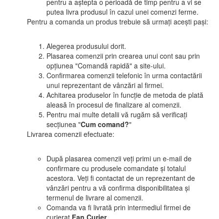
pentru a aștepta o perioadă de timp pentru a vi se
putea livra produsul în cazul unei comenzi ferme.
Pentru a comanda un produs trebuie să urmați acești pași:
Alegerea produsului dorit.
Plasarea comenzii prin crearea unui cont sau prin
opțiunea "Comandă rapidă" a site-ului.
Confirmarea comenzii telefonic în urma contactării
unui reprezentant de vânzări al firmei.
Achitarea produselor în funcție de metoda de plată
aleasă în procesul de finalizare al comenzii.
Pentru mai multe detalii vă rugăm să verificați
secțiunea "
Cum comand?
"
Livrarea comenzii efectuate:
După plasarea comenzii veți primi un e-mail de
confirmare cu produsele comandate și totalul
acestora. Veți fi contactat de un reprezentant de
vânzări pentru a vă confirma disponibilitatea și
termenul de livrare al comenzii.
Comanda va fi livrată prin intermediul firmei de
curierat
Fan Curier
.