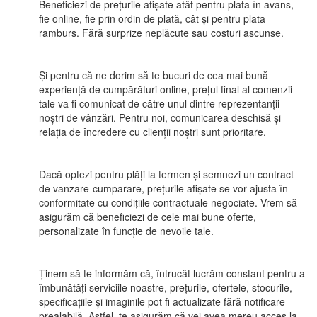
Beneficiezi de prețurile afișate atât pentru plata în avans,
fie online, fie prin ordin de plată, cât și pentru plata
ramburs. Fără surprize neplăcute sau costuri ascunse.
Și pentru că ne dorim să te bucuri de cea mai bună
experiență de cumpărături online, prețul final al comenzii
tale va fi comunicat de către unul dintre reprezentanții
noștri de vânzări. Pentru noi, comunicarea deschisă și
relația de încredere cu clienții noștri sunt prioritare.
Dacă optezi pentru plăți la termen și semnezi un contract
de vanzare-cumparare, prețurile afișate se vor ajusta în
conformitate cu condițiile contractuale negociate. Vrem să
asigurăm că beneficiezi de cele mai bune oferte,
personalizate în funcție de nevoile tale.
Ținem să te informăm că, întrucât lucrăm constant pentru a
îmbunătăți serviciile noastre, prețurile, ofertele, stocurile,
specificațiile și imaginile pot fi actualizate fără notificare
prealabilă. Astfel, te asigurăm că vei avea mereu acces la