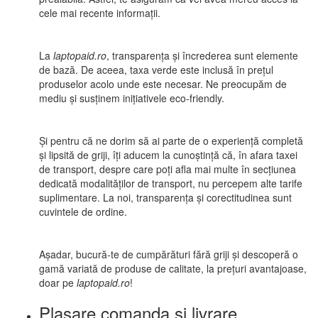
cele mai recente informații.
La
laptopaid.ro
, transparența și încrederea sunt elemente
de bază. De aceea, taxa verde este inclusă în prețul
produselor acolo unde este necesar. Ne preocupăm de
mediu și susținem inițiativele eco-friendly.
Și pentru că ne dorim să ai parte de o experiență completă
și lipsită de griji, îți aducem la cunoștință că, în afara taxei
de transport, despre care poți afla mai multe în secțiunea
dedicată modalităților de transport, nu percepem alte tarife
suplimentare. La noi, transparența și corectitudinea sunt
cuvintele de ordine.
Așadar, bucură-te de cumpărături fără griji și descoperă o
gamă variată de produse de calitate, la prețuri avantajoase,
doar pe
laptopaid.ro
!
Plasare comanda si livrare