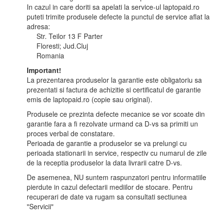
In cazul in care doriti sa apelati la service-ul laptopaid.ro
puteti trimite produsele defecte la punctul de service aflat la
adresa:
Str. Teilor 13 F Parter
Floresti; Jud.Cluj
Romania
Important!
La prezentarea produselor la garantie este obligatoriu sa
prezentati si factura de achizitie si certificatul de garantie
emis de laptopaid.ro (copie sau original).
Produsele ce prezinta defecte mecanice se vor scoate din
garantie fara a fi rezolvate urmand ca D-vs sa primiti un
proces verbal de constatare.
Perioada de garantie a produselor se va prelungi cu
perioada stationarii in service, respectiv cu numarul de zile
de la receptia produselor la data livrarii catre D-vs.
De asemenea, NU suntem raspunzatori pentru informatiile
pierdute in cazul defectarii mediilor de stocare. Pentru
recuperari de date va rugam sa consultati sectiunea
"Servicii"