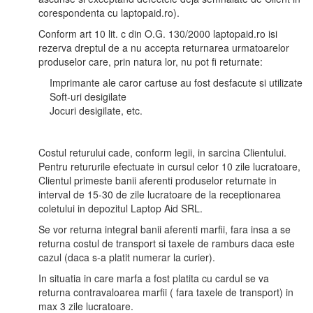
corespondenta cu laptopaid.ro).
Conform art 10 lit. c din O.G. 130/2000 laptopaid.ro isi
rezerva dreptul de a nu accepta returnarea urmatoarelor
produselor care, prin natura lor, nu pot fi returnate:
Imprimante ale caror cartuse au fost desfacute si utilizate
Soft-uri desigilate
Jocuri desigilate, etc.
Costul returului cade, conform legii, in sarcina Clientului.
Pentru retururile efectuate in cursul celor 10 zile lucratoare,
Clientul primeste banii aferenti produselor returnate in
interval de 15-30 de zile lucratoare de la receptionarea
coletului in depozitul Laptop Aid SRL.
Se vor returna integral banii aferenti marfii, fara insa a se
returna costul de transport si taxele de ramburs daca este
cazul (daca s-a platit numerar la curier).
In situatia in care marfa a fost platita cu cardul se va
returna contravaloarea marfii ( fara taxele de transport) in
max 3 zile lucratoare.