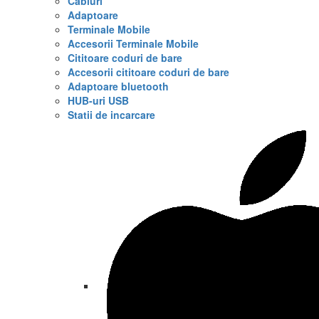
Cabluri
Adaptoare
Terminale Mobile
Accesorii Terminale Mobile
Cititoare coduri de bare
Accesorii cititoare coduri de bare
Adaptoare bluetooth
HUB-uri USB
Statii de incarcare