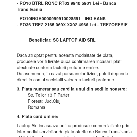
- RO10 BTRL RONC RT03 9940 5901 Lei - Banca
Transilvania
- RO10INGB0000999910028591 - ING BANK
- RO36 TREZ 2165 069X XX02 4966 Lei - TREZORERIE
Beneficiar: SC LAPTOP AID SRL
Daca ati optat pentru aceasta modalitate de plata,
produsele vor fi livrate dupa confirmarea incasarii platii
efectuate conform facturii proforme emise.
De asemenea, in cazul persoanelor fizice, puteti depunde
direct in contul societatii valoarea facturii proforme.
3. Plata numerar sau card la unul din sediile noastre:
Str. Teilor 13 F Parter
Floresti; Jud.Cluj
Romania
4. Plata card online:
Laptop Aid incaseaza online produsele comercializate prin
intermediul serviciilor de plata oferite de Banca Transilvania