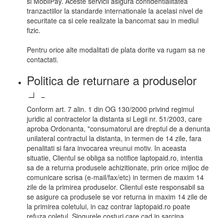
si MobilPay. Aceste servicii asigura confidentialitatea
tranzactiilor la standarde internationale la acelasi nivel de
securitate ca si cele realizate la bancomat sau in mediul
fizic.
Pentru orice alte modalitati de plata dorite va rugam sa ne
contactati.
Politica de returnare a produselor
Conform art. 7 alin. 1 din OG 130/2000 privind regimul
juridic al contractelor la distanta si Legii nr. 51/2003, care
aproba Ordonanta, "consumatorul are dreptul de a denunta
unilateral contractul la distanta, in termen de 14 zile, fara
penalitati si fara invocarea vreunui motiv. In aceasta
situatie, Clientul se obliga sa notifice laptopaid.ro, intentia
sa de a returna produsele achizitionate, prin orice mijloc de
comunicare scrisa (e-mail/fax/etc) in termen de maxim 14
zile de la primirea produselor. Clientul este responsabil sa
se asigure ca produsele se vor returna in maxim 14 zile de
la primirea coletului, in caz contrar laptopaid.ro poate
refuza coletul. Singurele costuri care cad in sarcina