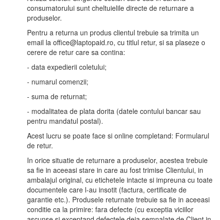
consumatorului sunt cheltuielile directe de returnare a
produselor.
Pentru a returna un produs clientul trebuie sa trimita un
email la
office@laptopaid.ro
, cu titlul retur, si sa plaseze o
cerere de retur care sa contina:
- data expedierii coletului;
- numarul comenzii;
- suma de returnat;
- modalitatea de plata dorita (datele contului bancar sau
pentru mandatul postal).
Acest lucru se poate face si online completand: Formularul
de retur.
In orice situatie de returnare a produselor, acestea trebuie
sa fie in aceeasi stare in care au fost trimise Clientului, in
ambalajul original, cu etichetele intacte si impreuna cu toate
documentele care l-au insotit (factura, certificate de
garantie etc.). Produsele returnate trebuie sa fie in aceeasi
conditie ca la primire: fara defecte (cu exceptia viciilor
ascunse si exceptand defectele deja semnalate de Client in