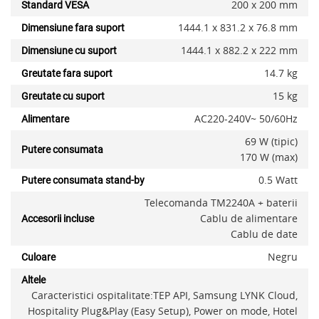
200 x 200 mm
Standard VESA
1444.1 x 831.2 x 76.8 mm
Dimensiune fara suport
1444.1 x 882.2 x 222 mm
Dimensiune cu suport
Adauga la favorite
14.7 kg
Greutate fara suport
15 kg
Greutate cu suport
AC220-240V~ 50/60Hz
Alimentare
69 W (tipic)
Putere consumata
170 W (max)
0.5 Watt
Putere consumata stand-by
Telecomanda TM2240A + baterii
Cablu de alimentare
Accesorii incluse
Cablu de date
Negru
Culoare
Altele
Caracteristici ospitalitate:TEP API, Samsung LYNK Cloud,
Hospitality Plug&Play (Easy Setup), Power on mode, Hotel