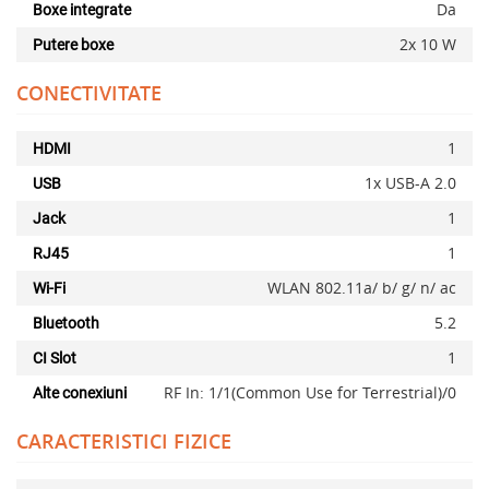
Da
Boxe integrate
2x 10 W
Putere boxe
CONECTIVITATE
1
HDMI
1x USB-A 2.0
USB
1
Jack
1
RJ45
WLAN 802.11a/ b/ g/ n/ ac
Wi-Fi
5.2
Bluetooth
x
1
CI Slot
RF In: 1/1(Common Use for Terrestrial)/0
Alte conexiuni
CARACTERISTICI FIZICE