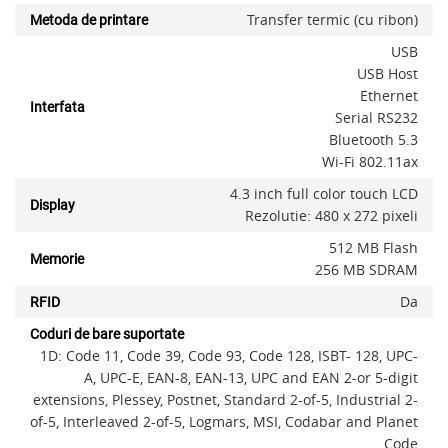
Transfer termic (cu ribon)
Metoda de printare
USB
USB Host
Ethernet
Interfata
Serial RS232
Bluetooth 5.3
Wi-Fi 802.11ax
4.3 inch full color touch LCD
Display
Rezolutie: 480 x 272 pixeli
512 MB Flash
Memorie
256 MB SDRAM
Da
RFID
Coduri de bare suportate
1D: Code 11, Code 39, Code 93, Code 128, ISBT- 128, UPC-
A, UPC-E, EAN-8, EAN-13, UPC and EAN 2-or 5-digit
extensions, Plessey, Postnet, Standard 2-of-5, Industrial 2-
of-5, Interleaved 2-of-5, Logmars, MSI, Codabar and Planet
Code