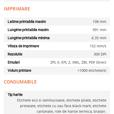
IMPRIMARE
x
108 mm
Latime printabila maxim
991 mm
Lungime printabila maxim
6.35 mm
Lungime printabila minima
152 mm/s
Viteza de imprimare
300 DPI
Rezolutie
ZPL II; EPL 2; XML; ZBI; PDF Direct
Emulari
<1000 etichete/zi
Volum printare
CONSUMABILE
Adauga la favorite
Tip hartie
Etichete eco si semilucioase, etichete pliate, etichete
pretaiate, etichete cu sau fara black mark, etichete
cartonate, role de hartie termica, bratari.