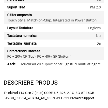
TPM 2.0
Suport TPM
Cititor amprenta
Touch Style, Match-on-Chip, Integrated in Power Button
Engleza
Layout Tastatura
Nu
Tastatura numerica
Da
Tastatura iluminata
Caracteristici Carcasa
PC + 20% CF (Top), PC + 40% GF (Bottom)
TouchPad cu suport pentru gesturi multi atingere
Altele
DESCRIERE PRODUS
ThinkPad T14 Gen 7 (Intel) CORE_U5_325_2.1G_8C_8T 16GB
512GB_SSD 14_WUXGA_AG_400N W11P 3Y Premier Support