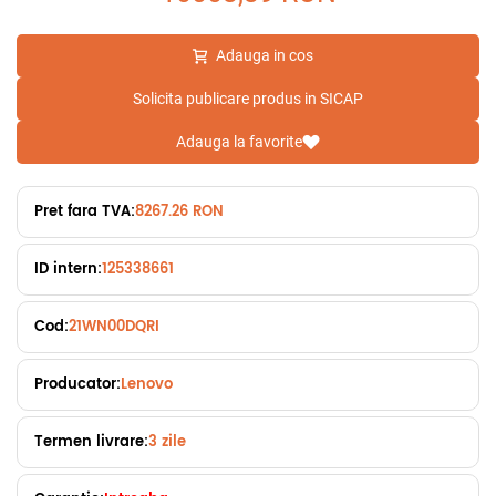
Adauga in cos
Solicita publicare produs in SICAP
Adauga la favorite
Pret fara TVA:
8267.26 RON
ID intern:
125338661
Cod:
21WN00DQRI
Producator:
Lenovo
Termen livrare:
3 zile