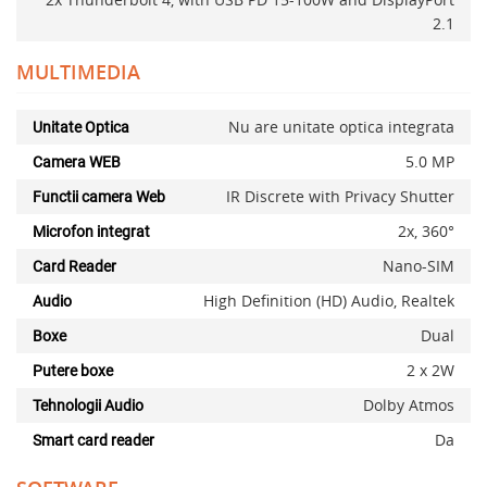
2.1
MULTIMEDIA
Adauga la favorite
Nu are unitate optica integrata
Unitate Optica
5.0 MP
Camera WEB
IR Discrete with Privacy Shutter
Functii camera Web
2x, 360°
Microfon integrat
Nano-SIM
Card Reader
High Definition (HD) Audio, Realtek
Audio
Dual
Boxe
2 x 2W
Putere boxe
Dolby Atmos
Tehnologii Audio
Da
Smart card reader