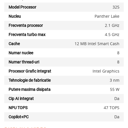
325
Model Procesor
Panther Lake
Nucleu
2.1 GHz
Frecventa procesor
4.5 GHz
Frecventa turbo max
12 MB Intel Smart Cash
Cache
8
Numar nuclee
8
Numar thread-uri
Intel Graphics
Procesor Grafic integrat
3 nm
Tehnologie de fabricatie
55 W
Putere maxima disipata
Da
Cip AI integrat
47 TOPS
NPU TOPS
Da
Copilot+PC