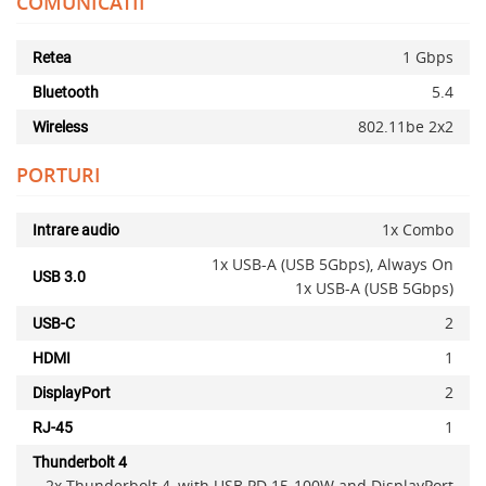
COMUNICATII
1 Gbps
Retea
5.4
Bluetooth
802.11be 2x2
Wireless
PORTURI
x
1x Combo
Intrare audio
1x USB-A (USB 5Gbps), Always On
USB 3.0
1x USB-A (USB 5Gbps)
2
USB-C
1
HDMI
2
DisplayPort
1
RJ-45
Thunderbolt 4
2x Thunderbolt 4, with USB PD 15-100W and DisplayPort