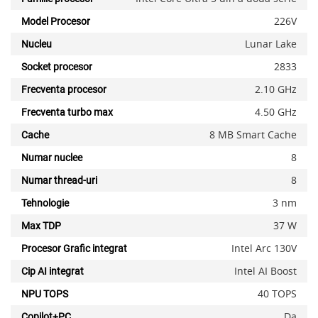
226V
Model Procesor
Lunar Lake
Nucleu
2833
Socket procesor
2.10 GHz
Frecventa procesor
4.50 GHz
Frecventa turbo max
8 MB Smart Cache
Cache
8
Numar nuclee
8
Numar thread-uri
3 nm
Tehnologie
37 W
Max TDP
Intel Arc 130V
Procesor Grafic integrat
Intel AI Boost
Cip AI integrat
40 TOPS
NPU TOPS
Da
Copilot+PC