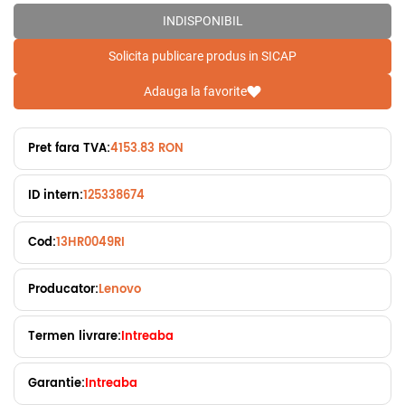
INDISPONIBIL
Solicita publicare produs in SICAP
Adauga la favorite
Pret fara TVA:
4153.83 RON
ID intern:
125338674
Cod:
13HR0049RI
Producator:
Lenovo
Termen livrare:
Intreaba
Garantie:
Intreaba