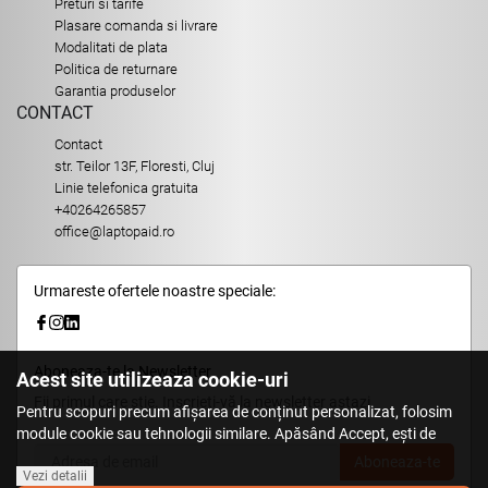
Preturi si tarife
Plasare comanda si livrare
Modalitati de plata
Politica de returnare
Garantia produselor
CONTACT
Contact
str. Teilor 13F, Floresti, Cluj
Linie telefonica gratuita
+40264265857
office@laptopaid.ro
Urmareste ofertele noastre speciale:
Aboneaza-te la Newsletter
Acest site utilizeaza cookie-uri
Fii primul care stie. Inscrieti-vă la newsletter astazi.
Pentru scopuri precum afișarea de conținut personalizat, folosim
module cookie sau tehnologii similare. Apăsând Accept, ești de
acord să permiți colectarea de informații prin cookie-uri sau
Aboneaza-te
tehnologii similare. Află in sectiunea Politica de Cookies mai multe
Vezi detalii