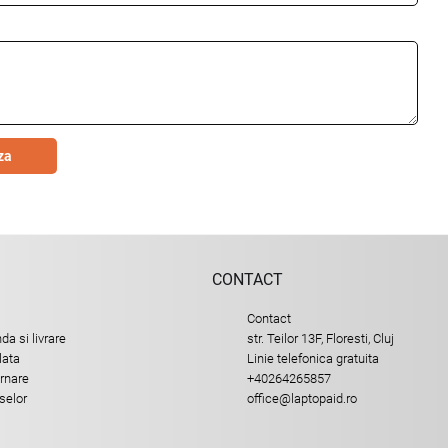
za
CONTACT
Contact
a si livrare
str. Teilor 13F, Floresti, Cluj
lata
Linie telefonica gratuita
urnare
+40264265857
selor
office@laptopaid.ro