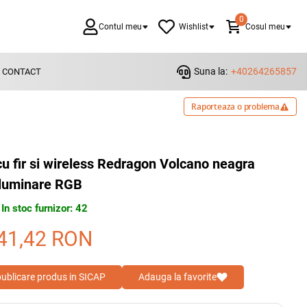
0
Contul meu
Wishlist
Cosul meu
Suna la:
+40264265857
CONTACT
Raporteaza o problema
u fir si wireless Redragon Volcano neagra
iluminare RGB
In stoc furnizor: 42
41,42
RON
 publicare produs in SICAP
Adauga la favorite