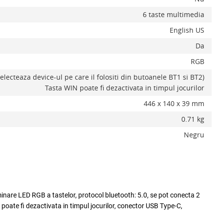
6 taste multimedia
English US
Da
RGB
electeaza device-ul pe care il folositi din butoanele BT1 si BT2)
Tasta WIN poate fi dezactivata in timpul jocurilor
446 x 140 x 39 mm
0.71 kg
Negru
minare LED RGB a tastelor, protocol bluetooth: 5.0, se pot conecta 2
Adauga la favorite
ADAUGA IN COS
 poate fi dezactivata in timpul jocurilor, conector USB Type-C,