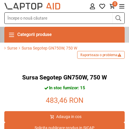
0
Categorii produse
Surse
Sursa Segotep GN750W, 750 W
Raporteaza o problema
Sursa Segotep GN750W, 750 W
In stoc furnizor: 15
483,46
RON
Adauga in cos
Solicita publicare produs in SICAP