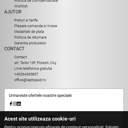
Politica de confidentialitate
Wishlist
AJUTOR
Preturi si tarife
Plasare comanda si livrare
Modalitati de plata
Politica de returnare
Garantia produselor
CONTACT
Contact
str. Teilor 13F, Floresti, Cluj
Linie telefonica gratuita
+40264265857
office@laptopaid.ro
Urmareste ofertele noastre speciale:
Aboneaza-te la Newsletter
Acest site utilizeaza cookie-uri
Fii primul care stie. Inscrieti-vă la newsletter astazi.
Pentru scopuri precum afișarea de conținut personalizat, folosim