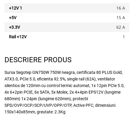
16 A
+12V 1
15 A
+5V
62 A
+3.3V
1
Rail +12V
DESCRIERE PRODUS
Adauga la favorite
Sursa Segotep GN750W 750W neagra, certificata 80 PLUS Gold,
ATX3.0, PCIe 5.0, eficienta 92.5%, single rail (62A), ventilator
silentios de 120mm cu control termic automat, 1x 12pin PCIe 5.0,
4x 6+2pin PCIE, 6x SATA, 5x Molex, 2x 4+4pin EPS12V (lungime
680mm) 1x 24pin (lungime 620mm), protectii
SPD/OVP/OCP/SCP/UVP/OPP/OTP, Active PFC, dimensiuni:
150x140x85mm, greutate: 2.3Kg