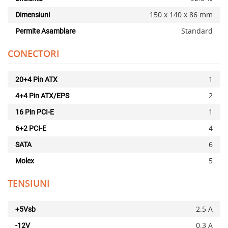
150 x 140 x 86 mm
Dimensiuni
Standard
Permite Asamblare
CONECTORI
1
20+4 Pin ATX
2
4+4 Pin ATX/EPS
1
16 Pin PCI-E
4
6+2 PCI-E
6
SATA
5
Molex
TENSIUNI
2.5 A
+5Vsb
x
0.3 A
-12V