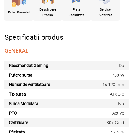
Deschidere
Plata
Service
Retur Garantat
Produs
Securizata
Autorizat
Specificatii produs
GENERAL
Da
Recomandat Gaming
750 W
Putere sursa
1x 120 mm
Numar de ventilatoare
ATX 3.0
Tip sursa
Nu
Sursa Modulara
Active
PFC
80+ Gold
Certificare
92.5 %
Eficienta