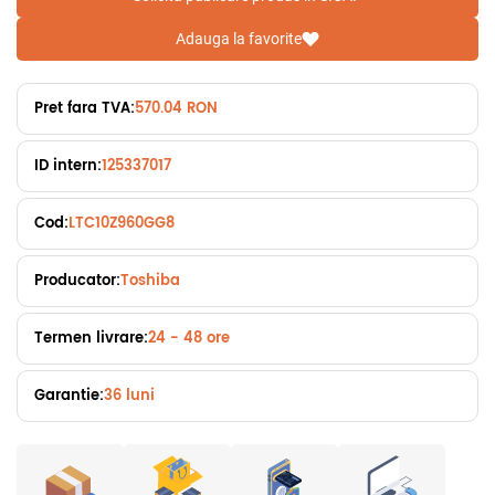
Adauga la favorite
Pret fara TVA:
570.04 RON
ID intern:
125337017
Cod:
LTC10Z960GG8
Producator:
Toshiba
Termen livrare:
24 - 48 ore
Garantie:
36 luni