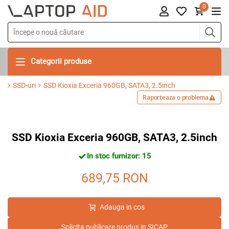
0
Categorii produse
SSD-uri
SSD Kioxia Exceria 960GB, SATA3, 2.5inch
Raporteaza o problema
SSD Kioxia Exceria 960GB, SATA3, 2.5inch
In stoc furnizor: 15
689,75
RON
Adauga in cos
Solicita publicare produs in SICAP