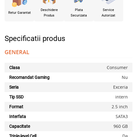
Deschidere
Plata
Service
Retur Garantat
Produs
Securizata
Autorizat
Specificatii produs
GENERAL
Consumer
Clasa
Nu
Recomandat Gaming
Exceria
Seria
intern
Tip SSD
2.5 inch
Format
SATA3
Interfata
960 GB
Capacitate
Da
Triple-level Cell