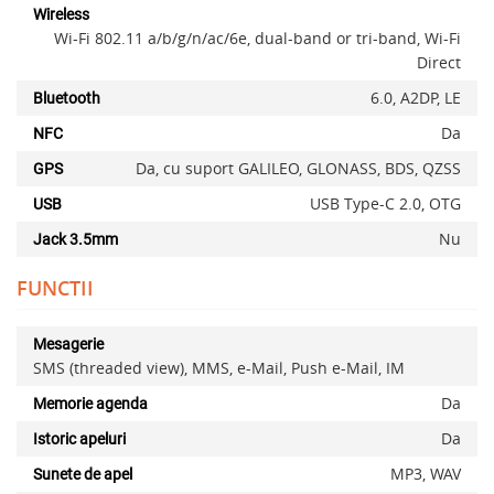
Wireless
Wi-Fi 802.11 a/b/g/n/ac/6e, dual-band or tri-band, Wi-Fi
Direct
6.0, A2DP, LE
Bluetooth
Da
NFC
Da, cu suport GALILEO, GLONASS, BDS, QZSS
GPS
USB Type-C 2.0, OTG
USB
Nu
Jack 3.5mm
FUNCTII
Mesagerie
SMS (threaded view), MMS, e-Mail, Push e-Mail, IM
Da
Memorie agenda
Da
Istoric apeluri
MP3, WAV
Sunete de apel