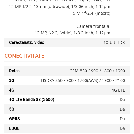
12 MP, f/2.2, 13mm (ultrawide), 1/3.06 inch, 1.12µm
x
5 MP, f/2.4, (macro)
Camera frontala:
12 MP, f/2.2, (wide), 1/3.2 inch, 1.12µm
10-bit HDR
Caracteristici video
CONECTIVITATE
GSM 850 / 900 / 1800 / 1900
Retea
Adauga la favorite
HSDPA 850 / 900 / 1700(AWS) / 1900 / 2100
3G
4G LTE
4G
Da
4G LTE Banda 38 (2600)
Da
5G
Da
GPRS
Da
EDGE