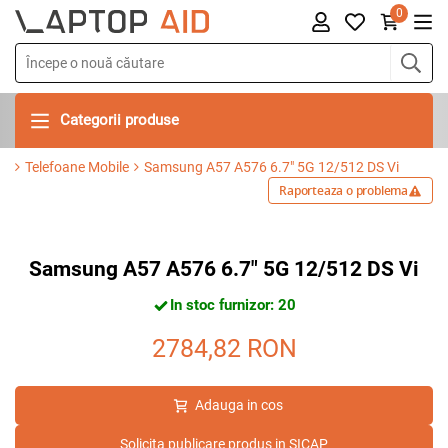
0
Categorii produse
Telefoane Mobile
Samsung A57 A576 6.7" 5G 12/512 DS Vi
Raporteaza o problema
Samsung A57 A576 6.7" 5G 12/512 DS Vi
In stoc furnizor: 20
2784,82
RON
Adauga in cos
Solicita publicare produs in SICAP