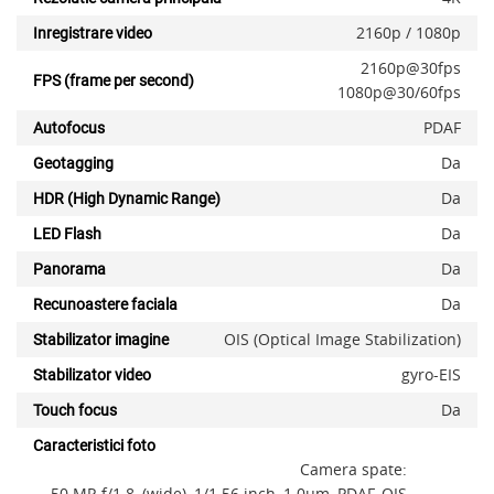
2160p / 1080p
Inregistrare video
2160p@30fps
FPS (frame per second)
1080p@30/60fps
PDAF
Autofocus
Da
Geotagging
Da
HDR (High Dynamic Range)
Da
LED Flash
Da
Panorama
Da
Recunoastere faciala
OIS (Optical Image Stabilization)
Stabilizator imagine
gyro-EIS
Stabilizator video
Da
Touch focus
Caracteristici foto
Camera spate:
50 MP, f/1.8, (wide), 1/1.56 inch, 1.0µm, PDAF, OIS