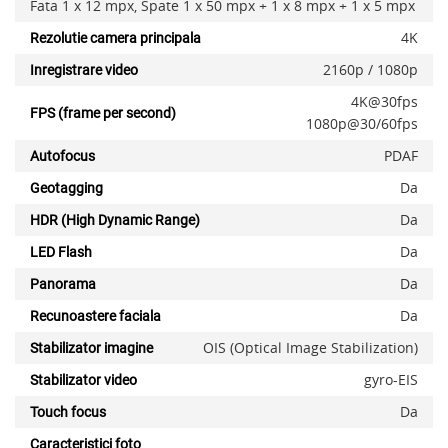
Fata 1 x 12 mpx, Spate 1 x 50 mpx + 1 x 8 mpx + 1 x 5 mpx
4K
Rezolutie camera principala
2160p / 1080p
Inregistrare video
4K@30fps
FPS (frame per second)
1080p@30/60fps
PDAF
Autofocus
Da
Geotagging
Da
HDR (High Dynamic Range)
Da
LED Flash
Da
Panorama
Da
Recunoastere faciala
OIS (Optical Image Stabilization)
Stabilizator imagine
gyro-EIS
Stabilizator video
Da
Touch focus
Caracteristici foto