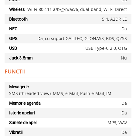
Wi-Fi 802.11 a/b/g/n/ac/6, dual-band, Wi-Fi Direct
Wireless
5.4, A2DP, LE
Bluetooth
Da
NFC
Da, cu suport GALILEO, GLONASS, BDS, QZSS
GPS
USB Type-C 2.0, OTG
USB
Nu
Jack 3.5mm
FUNCTII
Mesagerie
SMS (threaded view), MMS, e-Mail, Push e-Mail, IM
Da
Memorie agenda
Da
Istoric apeluri
MP3, WAV
Sunete de apel
Da
Vibratii