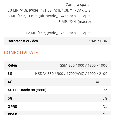
Camera spate:
x
50 MP, f/1.8, (wide), 1/1.56 inch, 1.0µm, PDAF, OIS
8 MP, f/2.2, 16mm (ultrawide), 1/4.0 inch, 1.12µm
5 MP, f/2.4, (macro)
12 MP, f/2.2, (wide), 1/3.2 inch, 1.12µm
10-bit HDR
Caracteristici video
CONECTIVITATE
GSM 850 / 900 / 1800 / 1900
Retea
HSDPA 850 / 900 / 1700(AWS) / 1900 / 2100
3G
4G LTE
4G
Da
4G LTE Banda 38 (2600)
5G
5G
Da
GPRS
Adauga la favorite
Da
EDGE