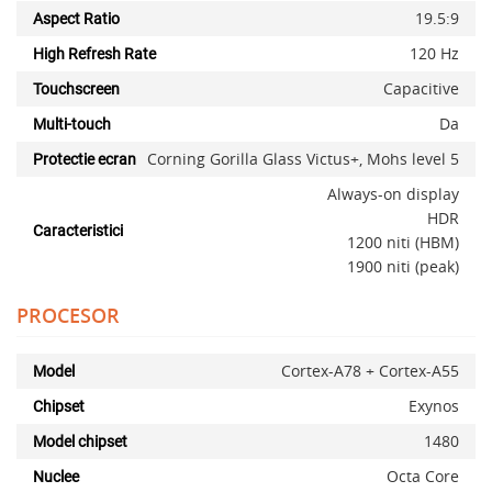
19.5:9
Aspect Ratio
120 Hz
High Refresh Rate
Capacitive
Touchscreen
Da
Multi-touch
Corning Gorilla Glass Victus+, Mohs level 5
Protectie ecran
Always-on display
HDR
Caracteristici
1200 niti (HBM)
1900 niti (peak)
PROCESOR
Cortex-A78 + Cortex-A55
Model
Exynos
Chipset
1480
Model chipset
Octa Core
Nuclee