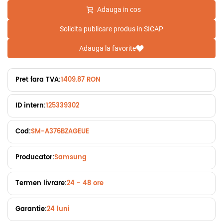
Adauga in cos
Solicita publicare produs in SICAP
Adauga la favorite
Pret fara TVA:
1409.87 RON
ID intern:
125339302
Cod:
SM-A376BZAGEUE
Producator:
Samsung
Termen livrare:
24 - 48 ore
Garantie:
24 luni