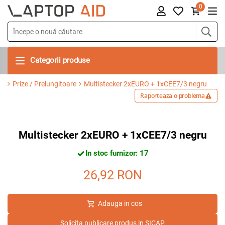
0
Categorii produse
Prize / Prelungitoare
Multistecker 2xEURO + 1xCEE7/3 negru
Raporteaza o problema
Multistecker 2xEURO + 1xCEE7/3 negru
In stoc furnizor: 17
26,92
RON
Adauga in cos
Solicita publicare produs in SICAP