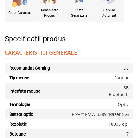
Deschidere
Plata
Service
Retur Garantat
Produs
Securizata
Autorizat
Specificatii produs
CARACTERISTICI GENERALE
Da
Recomandat Gaming
Fara fir
Tip mouse
USB
Interfata mouse
Bluetooth
Optic
Tehnologie
PixArt PMW 3389 (Razer 5G)
Senzor optic
18000 dpi
Rezolutie
7
Butoane