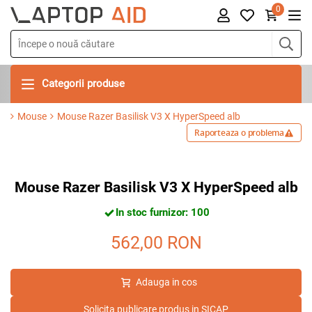
0
Categorii produse
Mouse
Mouse Razer Basilisk V3 X HyperSpeed alb
Raporteaza o problema
Mouse Razer Basilisk V3 X HyperSpeed alb
In stoc furnizor: 100
562,00
RON
Adauga in cos
Solicita publicare produs in SICAP