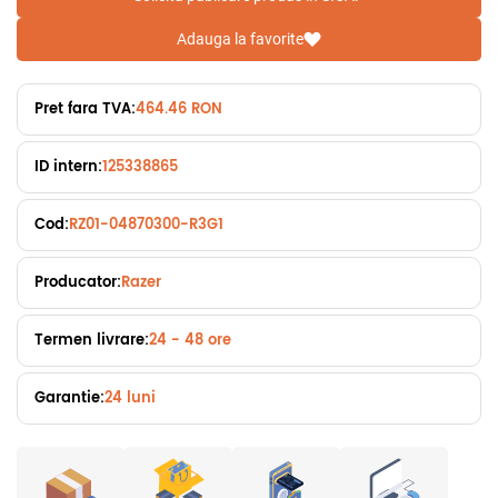
Adauga la favorite
Pret fara TVA:
464.46 RON
ID intern:
125338865
Cod:
RZ01-04870300-R3G1
Producator:
Razer
Termen livrare:
24 - 48 ore
Garantie:
24 luni