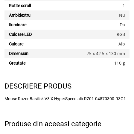
1
Rotite scroll
Nu
Ambidextru
Da
Iluminare
RGB
Culoare LED
x
Alb
Culoare
75 x 42.5 x 130 mm
Dimensiuni
110 g
Greutate
DESCRIERE PRODUS
Mouse Razer Basilisk V3 X HyperSpeed alb RZ01-04870300-R3G1
Produse din aceeasi categorie
Adauga la favorite