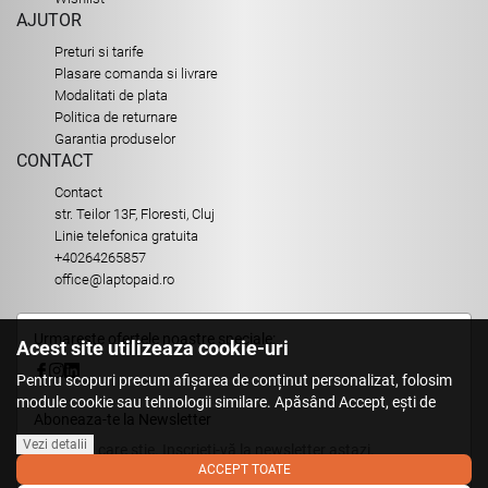
AJUTOR
Preturi si tarife
Plasare comanda si livrare
Modalitati de plata
Politica de returnare
Garantia produselor
CONTACT
Contact
str. Teilor 13F, Floresti, Cluj
Linie telefonica gratuita
+40264265857
office@laptopaid.ro
Urmareste ofertele noastre speciale:
Acest site utilizeaza cookie-uri
Pentru scopuri precum afișarea de conținut personalizat, folosim
module cookie sau tehnologii similare. Apăsând Accept, ești de
Aboneaza-te la Newsletter
acord să permiți colectarea de informații prin cookie-uri sau
tehnologii similare. Află in sectiunea Politica de Cookies mai multe
Vezi detalii
Fii primul care stie. Inscrieti-vă la newsletter astazi.
despre cookie-uri, inclusiv despre posibilitatea retragerii acordului.
ACCEPT TOATE