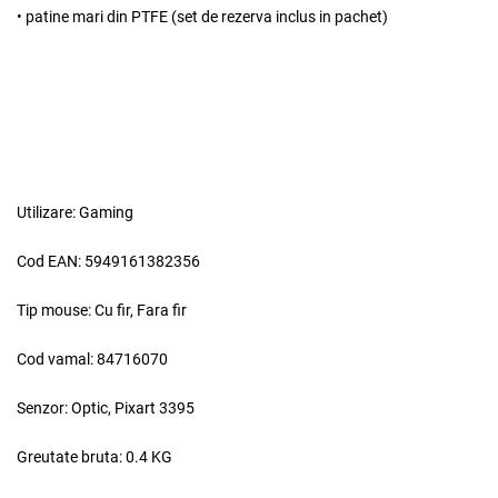
•
patine mari din PTFE
(set de rezerva inclus in pachet)
Utilizare:
Gaming
Adauga la favorite
Cod EAN:
5949161382356
Tip mouse:
Cu fir, Fara fir
Cod vamal:
84716070
Senzor:
Optic, Pixart 3395
Greutate bruta:
0.4 KG