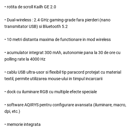
• rotita de scroll
Kailh GE 2.0
•
Dual-wireless : 2.4 GHz gaming-grade fara pierderi
(nano
transmitator USB) si
Bluetooth 5.2
• 10 metri distanta maxima de functionare in mod wireless
•
acumulator integrat 300 mAh
, autonomie pana la
30 de ore cu
polling rate la 4000 Hz
•
cablu USB ultra-usor si flexibil tip paracord
protejat cu material
textil, permite utilizarea mouse-ului in timpul incarcarii
•
dock cu
iluminare RGB
cu multiple efecte speciale
•
software AQIRYS
pentru configurare avansata (iluminare, macro,
dpi, etc.)
x
•
memorie integrata