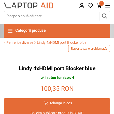
0
Categorii produse
Periferice diverse
Lindy 4xHDMI port Blocker blue
Raporteaza o problema
Lindy 4xHDMI port Blocker blue
In stoc furnizor: 4
100,35
RON
Adauga in cos
Solicita publicare produs in SICAP