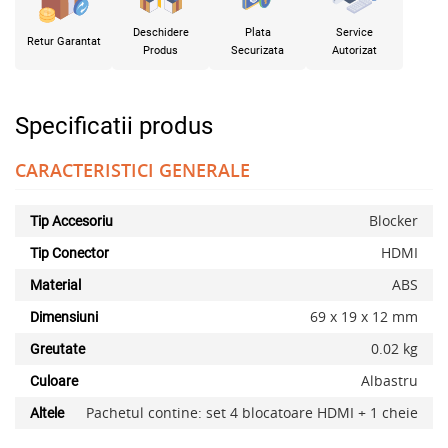
Deschidere
Plata
Service
Retur Garantat
Produs
Securizata
Autorizat
Specificatii produs
CARACTERISTICI GENERALE
Blocker
Tip Accesoriu
HDMI
Tip Conector
ABS
Material
69 x 19 x 12 mm
Dimensiuni
0.02 kg
Greutate
Albastru
Culoare
Pachetul contine: set 4 blocatoare HDMI + 1 cheie
Altele