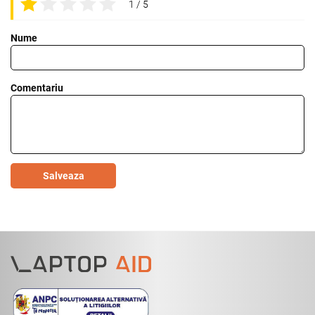
1 / 5
Nume
Comentariu
Salveaza