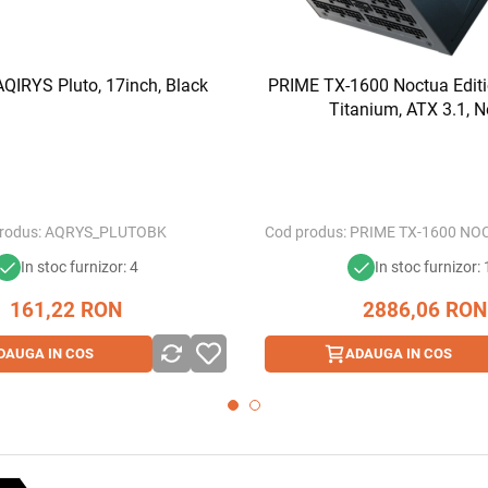
AQIRYS Pluto, 17inch, Black
PRIME TX-1600 Noctua Editi
Titanium, ATX 3.1, N
rodus:
AQRYS_PLUTOBK
Cod produs:
PRIME TX-1600 NO
In stoc furnizor: 4
In stoc furnizor:
161,22
RON
2886,06
RON
DAUGA IN COS
ADAUGA IN COS