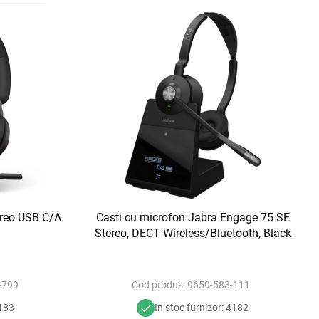
reo USB C/A
Casti cu microfon Jabra Engage 75 SE
Stereo, DECT Wireless/Bluetooth, Black
-799
Cod produs:
9659-583-111
4183
In stoc furnizor: 4182