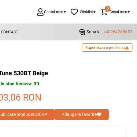
0
Contul meu
Wishlist
Cosul meu
Suna la:
+40264265857
CONTACT
Raporteaza o problema
Tune 530BT Beige
In stoc furnizor: 30
03,06
RON
 publicare produs in SICAP
Adauga la favorite