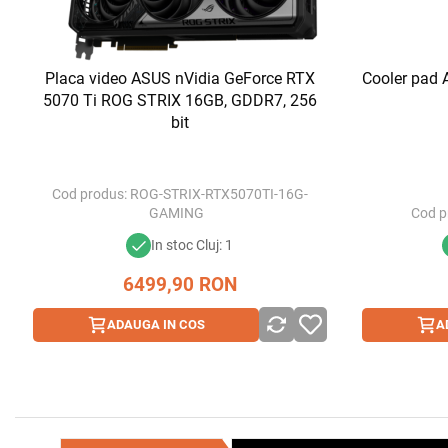
Placa video ASUS nVidia GeForce RTX
Cooler pad 
5070 Ti ROG STRIX 16GB, GDDR7, 256
bit
Cod produs:
ROG-STRIX-RTX5070TI-16G-
GAMING
Cod p
In stoc Cluj: 1
6499,90
RON
ADAUGA IN COS
A