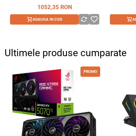
1052,35
RON
ADAUGA IN COS
A
Ultimele produse cumparate
PROMO