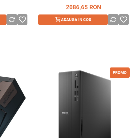
2086,65
RON
Adauga la favorite
ADAUGA IN COS
ADAUGA IN COS
PROMO