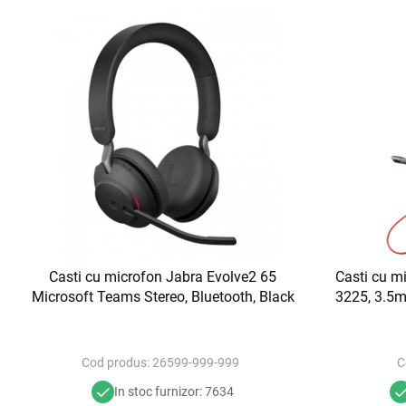
Casti cu microfon Jabra Evolve2 65
Casti cu m
Microsoft Teams Stereo, Bluetooth, Black
3225, 3.5m
Cod produs:
26599-999-999
C
In stoc furnizor: 7634