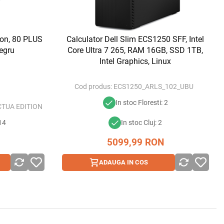
on, 80 PLUS
Calculator Dell Slim ECS1250 SFF, Intel
egru
Core Ultra 7 265, RAM 16GB, SSD 1TB,
Intel Graphics, Linux
Cod produs:
ECS1250_ARLS_102_UBU
In stoc Floresti: 2
CTUA EDITION
 14
In stoc Cluj: 2
5099,99
RON
ADAUGA IN COS