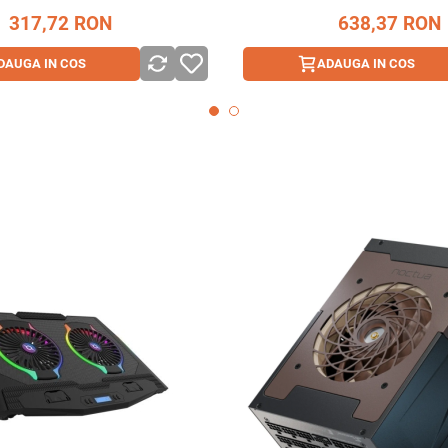
317,72
RON
638,37
RON
DAUGA IN COS
ADAUGA IN COS