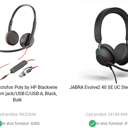
icrofon Poly by HP Blackwire
JABRA Evolve2 40 SE UC Ste
m jack/USB-C/USB-A, Black,
Bulk
od produs:
8X229A6
Cod produs:
24189-989
In stoc furnizor: 4306
In stoc furnizor: 