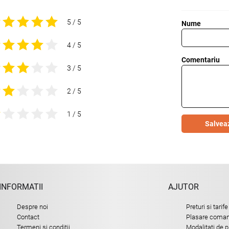
5 / 5
Nume
4 / 5
Comentariu
3 / 5
2 / 5
1 / 5
Salvea
INFORMATII
AJUTOR
Despre noi
Preturi si tarife
Contact
Plasare comand
Termeni si conditii
Modalitati de p