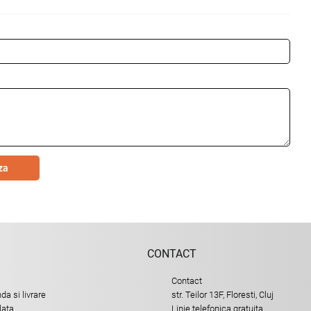
za
CONTACT
Contact
a si livrare
str. Teilor 13F, Floresti, Cluj
lata
Linie telefonica gratuita