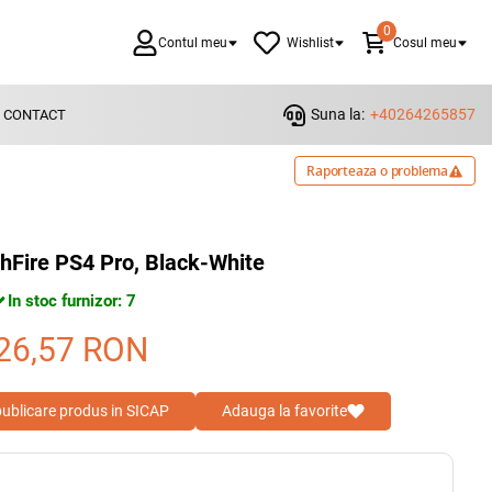
0
Contul meu
Wishlist
Cosul meu
Suna la:
+40264265857
CONTACT
Raporteaza o problema
Fire PS4 Pro, Black-White
In stoc furnizor: 7
26,57
RON
 publicare produs in SICAP
Adauga la favorite