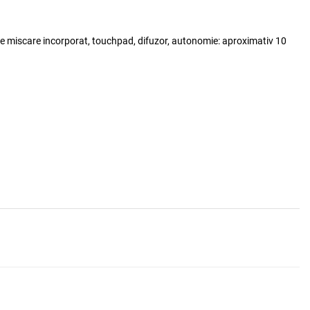
Adauga la favorite
ADAUGA IN COS
e miscare incorporat, touchpad, difuzor, autonomie: aproximativ 10