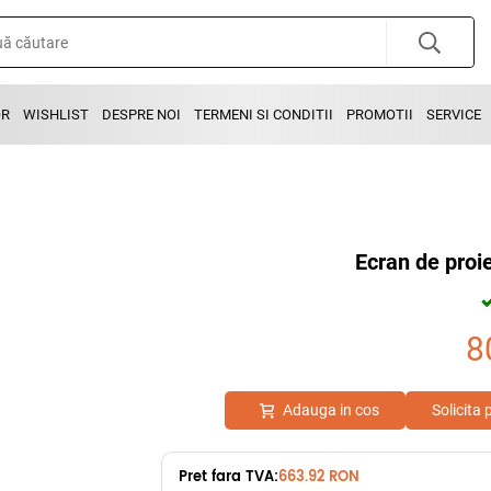
OR
WISHLIST
DESPRE NOI
TERMENI SI CONDITII
PROMOTII
SERVICE
Ecran de proi
8
Adauga in cos
Solicita
Pret fara TVA:
663.92 RON