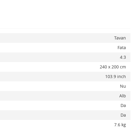
x
Tavan
Fata
4:3
240 x 200 cm
Adauga la favorite
ADAUGA IN COS
103.9 inch
Nu
Alb
Da
Da
7.6 kg