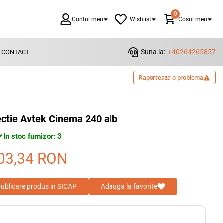
0
Contul meu
Wishlist
Cosul meu
Suna la:
+40264265857
CONTACT
Raporteaza o problema
ectie Avtek Cinema 240 alb
In stoc furnizor: 3
03,34
RON
 publicare produs in SICAP
Adauga la favorite