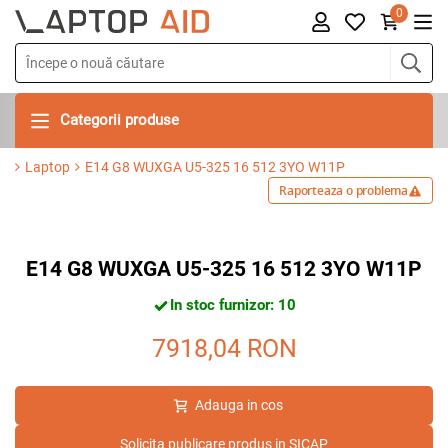
0
Categorii produse
Laptop
E14 G8 WUXGA U5-325 16 512 3YO W11P
Raporteaza o problema
E14 G8 WUXGA U5-325 16 512 3YO W11P
In stoc furnizor: 10
7918,04
RON
Adauga in cos
Solicita publicare produs in SICAP