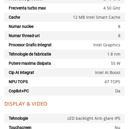
4.50 GHz
Frecventa turbo max
12 MB Intel Smart Cache
Cache
8
Numar nuclee
8
Numar thread-uri
Intel Graphics
Procesor Grafic integrat
1.8 nm
Tehnologie de fabricatie
55 W
Putere maxima disipata
Intel AI Boost
Cip AI integrat
47 TOPS
NPU TOPS
Da
Copilot+PC
DISPLAY & VIDEO
LED backlight Anti-glare IPS
Tehnologie
Nu
Touchscreen