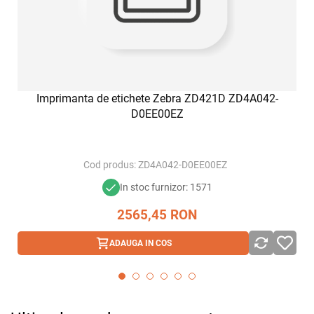
Imprimanta de etichete Zebra ZD421D ZD4A042-
D0EE00EZ
Cod produs:
ZD4A042-D0EE00EZ
In stoc furnizor: 1571
2565,45
RON
ADAUGA IN COS