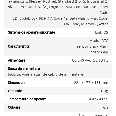
extensions, Plessey, Postnet, Standard 2-of-5, Industrial 2-
of-5, Interleaved 2-of-5, Logmars, MSI, Codabar and Planet
Code
2D: Codablock, PDF417, Code 49, DataMatrix, MaxiCode,
QR Code, MicroPDF, Aztec
Link-OS
Sisteme de operare suportate
Modul RTC
Senzor Black Mark
Caracteristici
Senzor Gap
100-240 VAC, 50-60 Hz
Alimentare
Sursa de alimentare
Inclusa, vine alaturi de cablu de alimentare
221 x 177 x 151 mm
Dimensiuni
1.6 kg
Greutate
4.4° - 41° C
Temperatura de operare
Gri
Culoare
Sursa alimentare