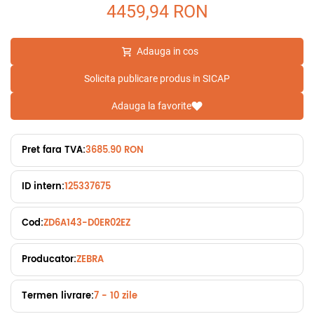
4459,94
RON
Adauga in cos
Solicita publicare produs in SICAP
Adauga la favorite
Pret fara TVA:
3685.90 RON
ID intern:
125337675
Cod:
ZD6A143-D0ER02EZ
Producator:
ZEBRA
Termen livrare:
7 - 10 zile