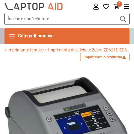
0
Categorii produse
Imprimante termice
Imprimanta de etichete Zebra ZD621D ZD6A143-D0ER02EZ
Raporteaza o problema