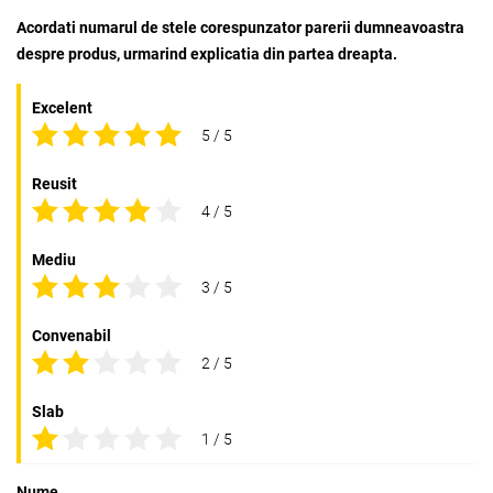
Acordati numarul de stele corespunzator parerii dumneavoastra
despre produs, urmarind explicatia din partea dreapta.
Excelent
5 / 5
Reusit
4 / 5
Mediu
3 / 5
Convenabil
2 / 5
Slab
1 / 5
Nume