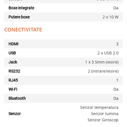
Da
Boxe integrate
2 x 10 W
Putere boxe
CONECTIVITATE
3
HDMI
2 x USB 2.0
USB
1 x 3.5mm (iesire)
Jack
2 (intrare/iesire)
RS232
1
RJ45
x
Da
Wi-Fi
Da
Bluetooth
Senzor temperatura
Senzor lumina
Senzor
Senzor Giroscop