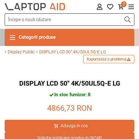
0
Categorii produse
Display Public
DISPLAY LCD 50" 4K/50UL5Q-E LG
Raporteaza o problema
DISPLAY LCD 50" 4K/50UL5Q-E LG
In stoc furnizor: 8
4866,73
RON
Adauga in cos
Solicita publicare produs in SICAP