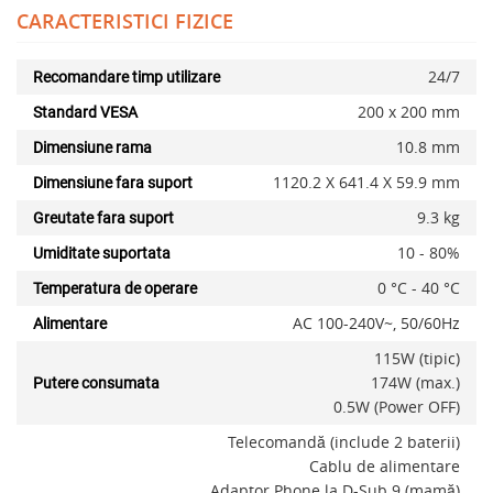
CARACTERISTICI FIZICE
24/7
Recomandare timp utilizare
Adauga la favorite
200 x 200 mm
Standard VESA
10.8 mm
Dimensiune rama
1120.2 X 641.4 X 59.9 mm
Dimensiune fara suport
9.3 kg
Greutate fara suport
10 - 80%
Umiditate suportata
0 °C - 40 °C
Temperatura de operare
AC 100-240V~, 50/60Hz
Alimentare
115W (tipic)
174W (max.)
Putere consumata
0.5W (Power OFF)
Telecomandă (include 2 baterii)
Cablu de alimentare
Adaptor Phone la D-Sub 9 (mamă)