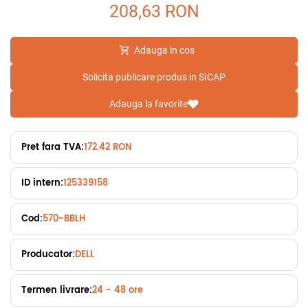
208,63
RON
Adauga in cos
Solicita publicare produs in SICAP
Adauga la favorite
Pret fara TVA:
172.42 RON
ID intern:
125339158
Cod:
570-BBLH
Producator:
DELL
Termen livrare:
24 - 48 ore