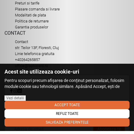
Preturi si tarife
Plasare comanda si livrare
Modalitati de plata
Politica de returnare
Garantia produselor
CONTACT
Contact
str. Teilor 13F, Floresti, Cluj
Linie telefonica gratuita
+40264265857
office@laptopaid.ro
Acest site utilizeaza cookie-uri
Pentru scopuri precum afișarea de conținut personalizat, folosim
Urmareste ofertele noastre speciale:
module cookie sau tehnologii similare. Apăsând Accept, ești de
acord să permiți colectarea de informații prin cookie-uri sau
tehnologii similare. Află in sectiunea Politica de Cookies mai multe
Vezi detalii
Aboneaza-te la Newsletter
despre cookie-uri, inclusiv despre posibilitatea retragerii acordului.
ACCEPT TOATE
Fii primul care stie. Inscrieti-vă la newsletter astazi.
REFUZ TOATE
SALVEAZA PREFERINTELE
Aboneaza-te