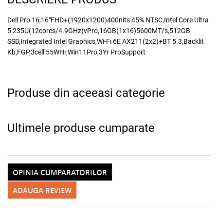
Dell Pro 16,16"FHD+(1920x1200)400nits 45% NTSC,Intel Core Ultra
5 235U(12cores/4.9GHz)vPro,16GB(1x16)5600MT/s,512GB
SSD,Integrated Intel Graphics,Wi-Fi 6E AX211(2x2)+BT 5.3,Backlit
Kb,FGP,3cell 55WHr,Win11Pro,3Yr ProSupport
Produse din aceeasi categorie
Ultimele produse cumparate
OPINIA CUMPARATORILOR
ADAUGA REVIEW