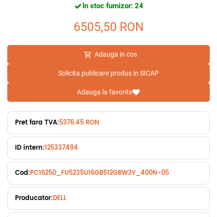
In stoc furnizor: 24
6505,50
RON
Adauga in cos
Solicita publicare produs in SICAP
Adauga la favorite
Pret fara TVA:
5376.45 RON
ID intern:
125337494
Cod:
PC16250_FU5235U16GB512GBW3Y_400N-05
Producator:
DELL