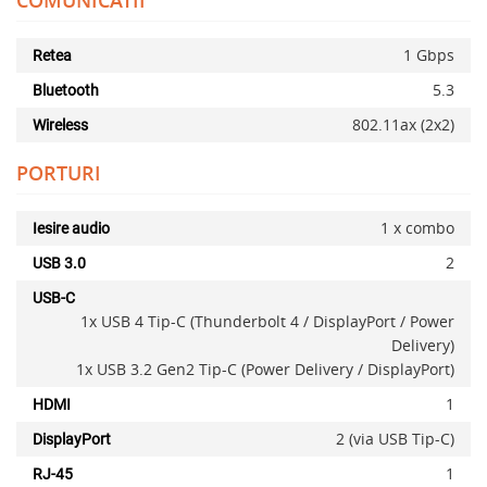
COMUNICATII
1 Gbps
Retea
5.3
Bluetooth
802.11ax (2x2)
Wireless
PORTURI
1 x combo
Iesire audio
2
USB 3.0
USB-C
x
1x USB 4 Tip-C (Thunderbolt 4 / DisplayPort / Power
Delivery)
1x USB 3.2 Gen2 Tip-C (Power Delivery / DisplayPort)
1
HDMI
2 (via USB Tip-C)
DisplayPort
1
RJ-45