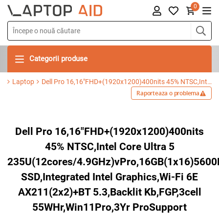
0
Categorii produse
Laptop
Dell Pro 16,16"FHD+(1920x1200)400nits 45% NTSC,Intel Core Ultra 5 235U(12cores/4.9GHz)vPro,16GB(1x16)5600MT/s,512GB SSD,Integrated Intel Graphics,Wi-Fi 6E AX211(2x2)+BT 5.3,Backlit Kb,FGP,3cell 55WHr,Win11Pro,3Yr ProSupport
Raporteaza o problema
Dell Pro 16,16"FHD+(1920x1200)400nits
45% NTSC,Intel Core Ultra 5
235U(12cores/4.9GHz)vPro,16GB(1x16)560
SSD,Integrated Intel Graphics,Wi-Fi 6E
AX211(2x2)+BT 5.3,Backlit Kb,FGP,3cell
55WHr,Win11Pro,3Yr ProSupport