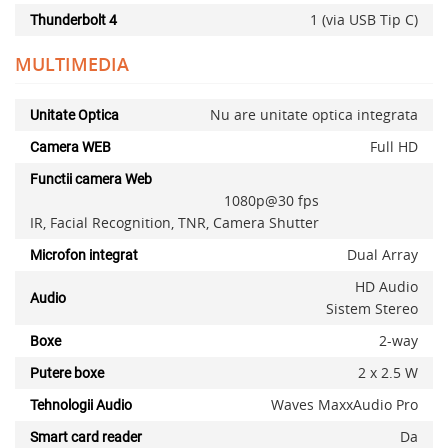
1 (via USB Tip C)
Thunderbolt 4
Adauga la favorite
MULTIMEDIA
Nu are unitate optica integrata
Unitate Optica
Full HD
Camera WEB
Functii camera Web
1080p@30 fps
IR, Facial Recognition, TNR, Camera Shutter
Dual Array
Microfon integrat
HD Audio
Audio
Sistem Stereo
2-way
Boxe
2 x 2.5 W
Putere boxe
Waves MaxxAudio Pro
Tehnologii Audio
Da
Smart card reader