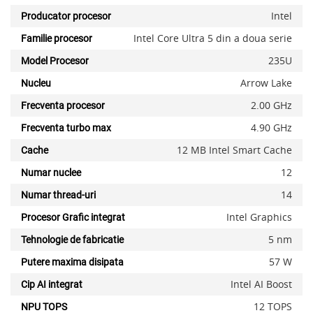
Intel
Producator procesor
Intel Core Ultra 5 din a doua serie
Familie procesor
235U
Model Procesor
Arrow Lake
Nucleu
2.00 GHz
Frecventa procesor
4.90 GHz
Frecventa turbo max
12 MB Intel Smart Cache
Cache
12
Numar nuclee
14
Numar thread-uri
Intel Graphics
Procesor Grafic integrat
5 nm
Tehnologie de fabricatie
57 W
Putere maxima disipata
Intel AI Boost
Cip AI integrat
12 TOPS
NPU TOPS