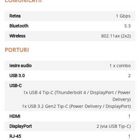
COMUNICATII
1 Gbps
Retea
5.3
Bluetooth
802.11ax (2x2)
Wireless
PORTURI
1 x combo
Iesire audio
2
USB 3.0
USB-C
x
1x USB 4 Tip-C (Thunderbolt 4 / DisplayPort / Power
Delivery)
1x USB 3.2 Gen2 Tip-C (Power Delivery / DisplayPort)
1
HDMI
2 (via USB Tip-C)
DisplayPort
1
RJ-45