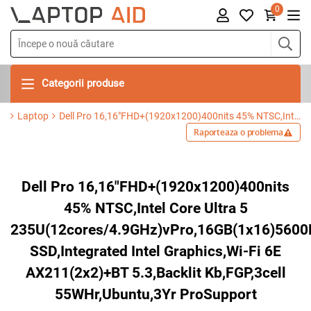
0
Categorii produse
Laptop
Dell Pro 16,16"FHD+(1920x1200)400nits 45% NTSC,Intel Core Ultra 5 235U(12cores/4.9GHz)vPro,16GB(1x16)5600MT/s,512GB SSD,Integrated Intel Graphics,Wi-Fi 6E AX211(2x2)+BT 5.3,Backlit Kb,FGP,3cell 55WHr,Ubuntu,3Yr ProSupport
Raporteaza o problema
Dell Pro 16,16"FHD+(1920x1200)400nits
45% NTSC,Intel Core Ultra 5
235U(12cores/4.9GHz)vPro,16GB(1x16)560
SSD,Integrated Intel Graphics,Wi-Fi 6E
AX211(2x2)+BT 5.3,Backlit Kb,FGP,3cell
55WHr,Ubuntu,3Yr ProSupport