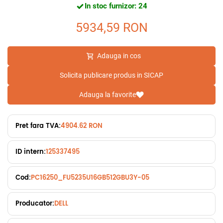
In stoc furnizor: 24
5934,59
RON
Adauga in cos
Solicita publicare produs in SICAP
Adauga la favorite
Pret fara TVA:
4904.62 RON
ID intern:
125337495
Cod:
PC16250_FU5235U16GB512GBU3Y-05
Producator:
DELL