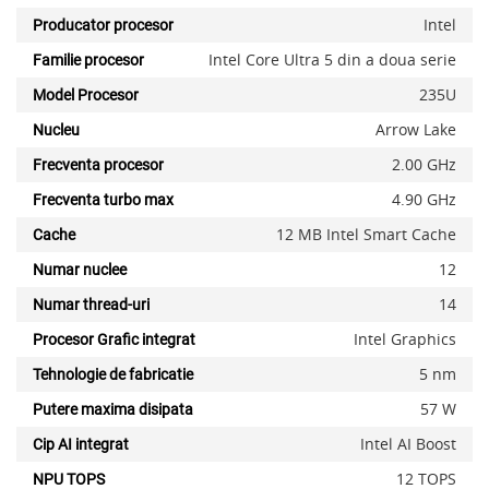
Intel
Producator procesor
Intel Core Ultra 5 din a doua serie
Familie procesor
235U
Model Procesor
Arrow Lake
Nucleu
2.00 GHz
Frecventa procesor
4.90 GHz
Frecventa turbo max
12 MB Intel Smart Cache
Cache
12
Numar nuclee
14
Numar thread-uri
Intel Graphics
Procesor Grafic integrat
5 nm
Tehnologie de fabricatie
57 W
Putere maxima disipata
Intel AI Boost
Cip AI integrat
12 TOPS
NPU TOPS