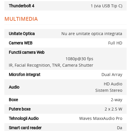
1 (via USB Tip C)
Thunderbolt 4
Adauga la favorite
MULTIMEDIA
Nu are unitate optica integrata
Unitate Optica
Full HD
Camera WEB
Functii camera Web
1080p@30 fps
IR, Facial Recognition, TNR, Camera Shutter
Dual Array
Microfon integrat
HD Audio
Audio
Sistem Stereo
2-way
Boxe
2 x 2.5 W
Putere boxe
Waves MaxxAudio Pro
Tehnologii Audio
Da
Smart card reader