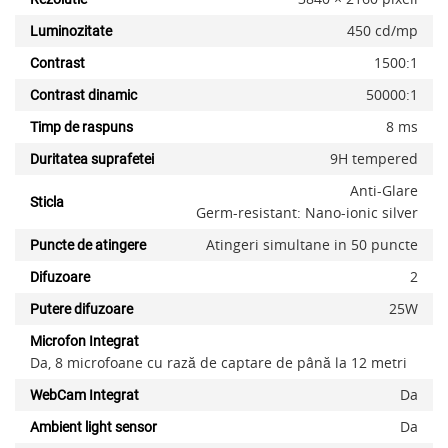
450 cd/mp
Luminozitate
1500:1
Contrast
50000:1
Contrast dinamic
8 ms
Timp de raspuns
9H tempered
Duritatea suprafetei
Anti-Glare
Sticla
Germ-resistant: Nano-ionic silver
Atingeri simultane in 50 puncte
Puncte de atingere
2
Difuzoare
25W
Putere difuzoare
Microfon Integrat
Da, 8 microfoane cu rază de captare de până la 12 metri
Da
WebCam Integrat
Da
Ambient light sensor