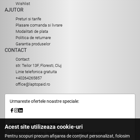
Wishlist
AJUTOR
Preturi si tarife
Plasare comanda si livrare
Modalitati de plata
Politica de returnare
Garantia produselor
CONTACT
Contact
str. Teilor 13F, Floresti, Cluj
Linie telefonica gratuita
+40264265857
office@laptopaid.ro
Urmareste ofertele noastre speciale:
Aboneaza-te la Newsletter
Acest site utilizeaza cookie-uri
Fii primul care stie. Inscrieti-vă la newsletter astazi.
Pentru scopuri precum afișarea de conținut personalizat, folosim