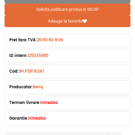
Solicita publicare produs in SICAP
Adauga la favorite
Pret fara TVA:
26190.84 RON
ID intern:
125335980
Cod:
9H.P28TB.DE1
Producator:
Benq
Termen livrare:
Intreaba
Garantie:
Intreaba