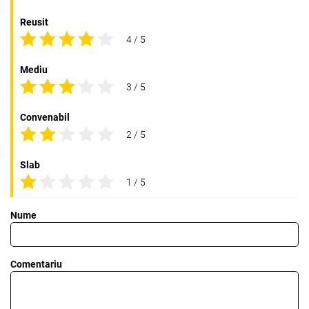
Reusit
4 / 5
Mediu
3 / 5
Convenabil
2 / 5
Slab
1 / 5
Nume
Comentariu