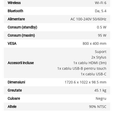
Wi-Fi 6
Wireless
Da, 5.4
Bluetooth
AC 100-240V 50/60Hz
Alimentare
0.5 W
Consum (standby)
95 W
Consum (maxim)
800 x 400 mm
VESA
Suport
2x Stylus
1x cablu HDMI (3m)
Accesorii incluse
1x cablu USB-B pentru touch
1x cablu USB-C
1720.6 x 1022 x 98.5 mm
Dimensiuni
45.1 kg
Greutate
Negru
Culoare
90% NTSC
Altele
x