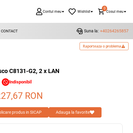
0
Contul meu
Wishlist
Cosul meu
Suna la:
+40264265857
CONTACT
Raporteaza o problema
sco C8131-G2, 2 x LAN
Indisponibil
227,67
RON
blicare produs in SICAP
Adauga la favorite