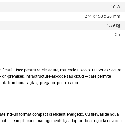
16 W
274 x 198 x 28 mm
1.59 kg
Adauga la favorite
Alerta stoc
Gri
ificată Cisco pentru rețele sigure, routerele Cisco 8100 Series Secure
 — on‑premises, infrastructure‑as‑code sau cloud — care permite
litate îmbunătățită și pregătire pentru viitor.
cate într-un format compact și eficient energetic. Cu firewall de nouă
și fiabil — simplificând managementul și adaptându-se ușor la nevoile în