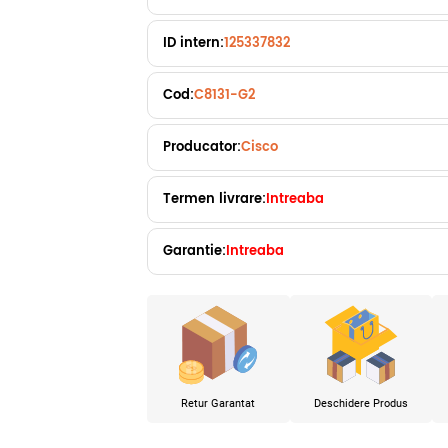
ID intern:
125337832
Cod:
C8131-G2
Producator:
Cisco
Termen livrare:
Intreaba
Garantie:
Intreaba
Retur Garantat
Deschidere Produs