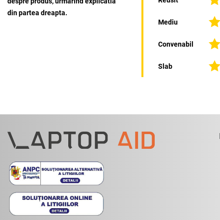
despre produs, urmarind explicatia
din partea dreapta.
Mediu
Convenabil
Slab