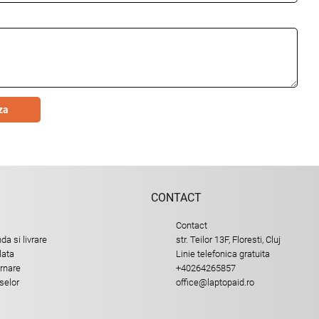
za
CONTACT
Contact
a si livrare
str. Teilor 13F, Floresti, Cluj
lata
Linie telefonica gratuita
urnare
+40264265857
selor
office@laptopaid.ro