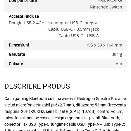
PS3/PS4/PS5
Compatibilitate
Nintendo Switch
Accesorii incluse
x
Dongle USB 2.4GHz cu adaptor USB-C integrat
Cablu USB-C - 3.5mm jack
Cablu USB-C - USB-A
195 x 89 x 164 mm
Dimensiuni
304 g
Greutate
Alb
Culoare
DESCRIERE PRODUS
Casti gaming Bluetooth cu fir si wireless Redragon Spectra Pro albe,
includ microfon detasabil (Φ6x2.7mm), difuzoare: 53mm (frecventa
Adauga la favorite
raspuns: 20Hz-20KHz, sensibilitate (S.P.L): 107dB), control volum,
microfon si mod pe casca, design ergonomic si pliabil, Bluetooth,
conectori: 1x USB Type-C, lungime cablu USB Type- A – Usb Type-C:
1.8m, lungime cablu USB Jack 3.5mm – Usb Type-C: 2m, dongle