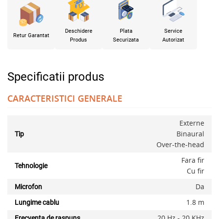
Deschidere
Plata
Service
Retur Garantat
Produs
Securizata
Autorizat
Specificatii produs
CARACTERISTICI GENERALE
Externe
Binaural
Tip
Over-the-head
Fara fir
Tehnologie
Cu fir
Da
Microfon
1.8 m
Lungime cablu
20 Hz - 20 KHz
Frecventa de raspuns