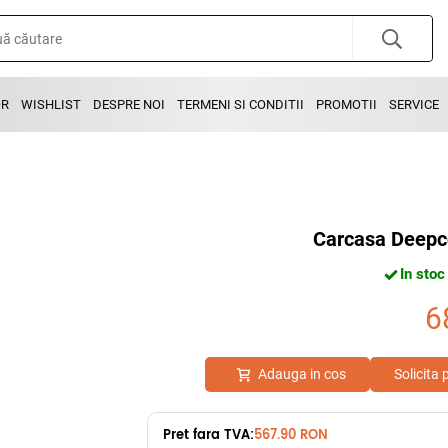
OR
WISHLIST
DESPRE NOI
TERMENI SI CONDITII
PROMOTII
SERVICE
Carcasa Deepco
In stoc
6
Adauga in cos
Solicita
Pret fara TVA:
567.90 RON