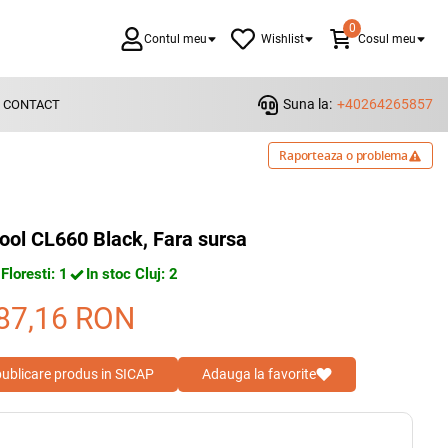
0
Contul meu
Wishlist
Cosul meu
Suna la:
+40264265857
CONTACT
Raporteaza o problema
ol CL660 Black, Fara sursa
 Floresti: 1
In stoc Cluj: 2
87,16
RON
 publicare produs in SICAP
Adauga la favorite