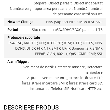
Stopare, Obiect părăsit, Obiect îndepărtat
Numărarea și raportarea persoanelor: Numără numărul
de persoane care intră sau ies
NAS (Support NFS, SMB/CIFS), ANR
Network Storage
Slot card microSD/SDHC/SDXC pana la 1 TB
Porturi
Adauga la favorite
Protocoale suportate
IPv4/IPv6, ARP, TCP, UDP, RTCP, RTP, RTSP, HTTP, HTTPS, DNS,
DDNS, DHCP, FTP, NTP, SMTP, UPnP, Bonjour, SIP, SNMP,
PPPoE, VLAN, 802.1x, QoS, IGMP, ICMP, SSL
Alarm Trigger:
Eveniment de bază: Detectare mișcare, Detectare
manipulare
Acțiune eveniment: Înregistrare încărcare FTP,
Înregistrare încărcare SMTP, Înregistrare card SD,
Instantaneu, Telefon SIP, Notificare HTTP etc.
DESCRIERE PRODUS