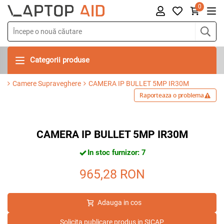
0
Categorii produse
Camere Supraveghere
CAMERA IP BULLET 5MP IR30M
Raporteaza o problema
CAMERA IP BULLET 5MP IR30M
In stoc furnizor: 7
965,28
RON
Adauga in cos
Solicita publicare produs in SICAP