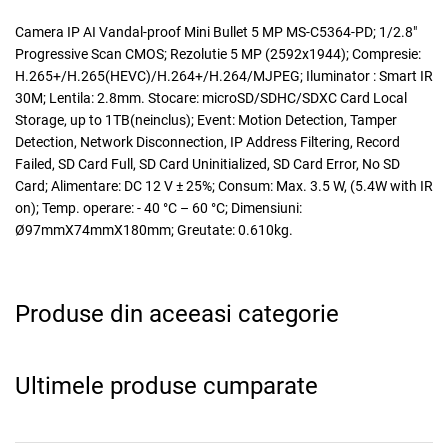
Camera IP AI Vandal-proof Mini Bullet 5 MP MS-C5364-PD; 1/2.8"
Progressive Scan CMOS; Rezolutie 5 MP (2592x1944); Compresie:
H.265+/H.265(HEVC)/H.264+/H.264/MJPEG; Iluminator : Smart IR
30M; Lentila: 2.8mm. Stocare: microSD/SDHC/SDXC Card Local
Storage, up to 1TB(neinclus); Event: Motion Detection, Tamper
Detection, Network Disconnection, IP Address Filtering, Record
Failed, SD Card Full, SD Card Uninitialized, SD Card Error, No SD
Card; Alimentare: DC 12 V ± 25%; Consum: Max. 3.5 W, (5.4W with IR
on); Temp. operare: - 40 °C – 60 °C; Dimensiuni:
Ø97mmX74mmX180mm; Greutate: 0.610kg.
Produse din aceeasi categorie
Ultimele produse cumparate