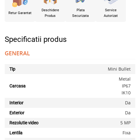
Deschidere
Plata
Service
Retur Garantat
Produs
Securizata
Autorizat
Specificatii produs
GENERAL
Mini Bullet
Tip
Metal
IP67
Carcasa
IK10
Da
Interior
Da
Exterior
5 MP
Rezolutie video
Fixa
Lentila