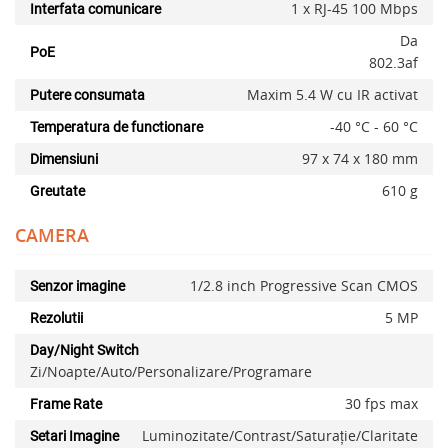
1 x RJ-45 100 Mbps
Interfata comunicare
Da
PoE
802.3af
Maxim 5.4 W cu IR activat
Putere consumata
-40 °C - 60 °C
Temperatura de functionare
97 x 74 x 180 mm
Dimensiuni
610 g
Greutate
CAMERA
1/2.8 inch Progressive Scan CMOS
Senzor imagine
5 MP
Rezolutii
Day/Night Switch
Zi/Noapte/Auto/Personalizare/Programare
30 fps max
Frame Rate
Luminozitate/Contrast/Saturație/Claritate
Setari Imagine