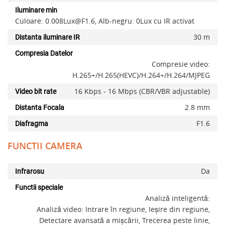
Iluminare min
Culoare:
0.008Lux@F1.6
, Alb-negru: 0Lux cu IR activat
30 m
Distanta iluminare IR
Compresia Datelor
Compresie video:
H.265+/H.265(HEVC)/H.264+/H.264/MJPEG
16 Kbps - 16 Mbps (CBR/VBR adjustable)
Video bit rate
2.8 mm
Distanta Focala
F1.6
Diafragma
FUNCTII CAMERA
x
Da
Infrarosu
Functii speciale
Analiză inteligentă:
Analiză video: Intrare în regiune, Ieșire din regiune,
Detectare avansată a mișcării, Trecerea peste linie,