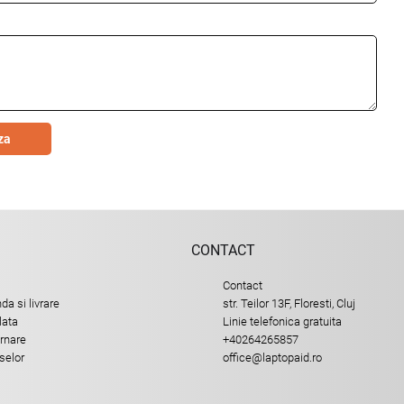
za
CONTACT
Contact
a si livrare
str. Teilor 13F, Floresti, Cluj
lata
Linie telefonica gratuita
urnare
+40264265857
selor
office@laptopaid.ro