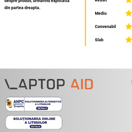
despre produs, urmarind explicatia
din partea dreapta.
Mediu
Convenabil
Slab