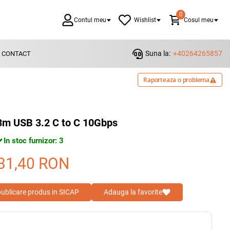
0
Contul meu
Wishlist
Cosul meu
Suna la:
+40264265857
CONTACT
Raporteaza o problema
3m USB 3.2 C to C 10Gbps
In stoc furnizor: 3
31,40
RON
 publicare produs in SICAP
Adauga la favorite