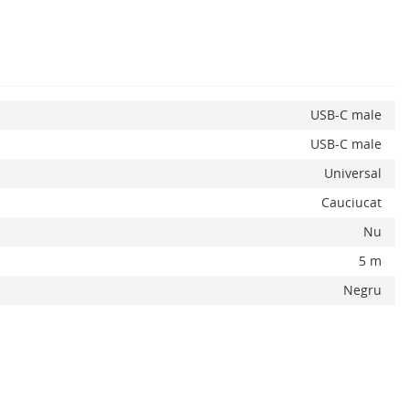
USB-C male
USB-C male
Adauga la favorite
ADAUGA IN COS
Universal
Cauciucat
Nu
5 m
Negru