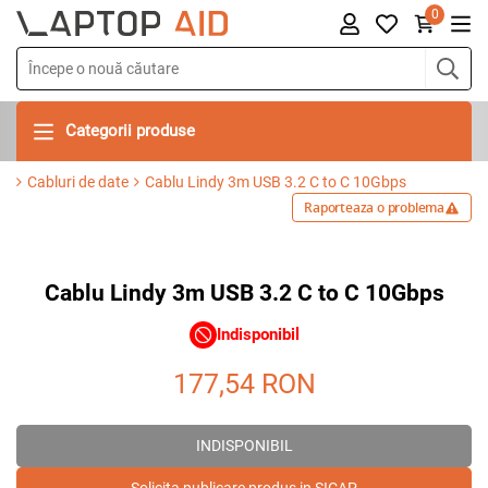
0
Categorii produse
Cabluri de date
Cablu Lindy 3m USB 3.2 C to C 10Gbps
Raporteaza o problema
Cablu Lindy 3m USB 3.2 C to C 10Gbps
Indisponibil
177,54
RON
INDISPONIBIL