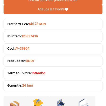
Solicita publicare produs in SICAP
Adauga la favorite
Pret fara TVA:
146.73 RON
ID intern:
125337436
Cod:
LY-36904
Producator:
LINDY
Termen livrare:
Intreaba
Garantie:
24 luni