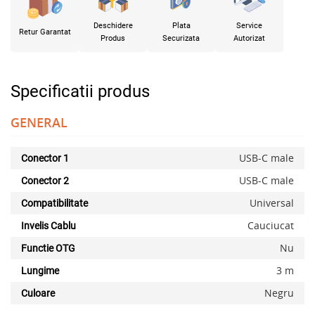
Deschidere
Plata
Service
Retur Garantat
Produs
Securizata
Autorizat
Specificatii produs
GENERAL
USB-C male
Conector 1
USB-C male
Conector 2
Universal
Compatibilitate
Cauciucat
Invelis Cablu
Nu
Functie OTG
3 m
Lungime
Negru
Culoare