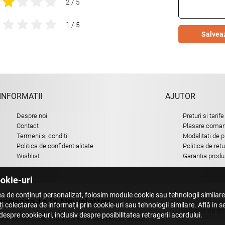
2 / 5
1 / 5
Salvea
INFORMATII
AJUTOR
Despre noi
Preturi si tarife
Contact
Plasare comand
Termeni si conditii
Modalitati de p
Politica de confidentialitate
Politica de ret
Wishlist
Garantia produ
ookie-uri
a de conținut personalizat, folosim module cookie sau tehnologii similar
oneaza-te la Newsletter
i colectarea de informații prin cookie-uri sau tehnologii similare. Află in 
espre cookie-uri, inclusiv despre posibilitatea retragerii acordului.
 primul care stie. Inscrieti-vă la newsletter astazi.