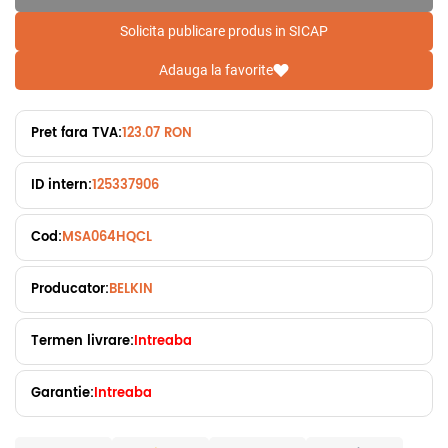
Solicita publicare produs in SICAP
Adauga la favorite
Pret fara TVA:
123.07 RON
ID intern:
125337906
Cod:
MSA064HQCL
Producator:
BELKIN
Termen livrare:
Intreaba
Garantie:
Intreaba