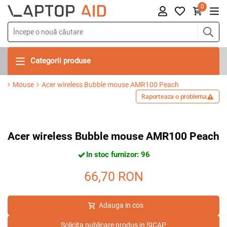
0
Categorii produse
Mouse
Acer wireless Bubble mouse AMR100 Peach
Raporteaza o problema
Acer wireless Bubble mouse AMR100 Peach
In stoc furnizor: 96
66,70
RON
Adauga in cos
Solicita publicare produs in SICAP