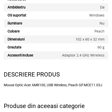
Da
Ambidextru
Windows
OS suportat
Nu
Iluminare
Peach
Culoare
x
102 x 60 x 32 mm
Dimensiuni
60 g
Greutate
Adaptor 2.4 GHz Wireless
Accesorii incluse
DESCRIERE PRODUS
Mouse Optic Acer AMR100, USB Wireless, Peach GP.MCE11.03J
Adauga la favorite
Produse din aceeasi categorie