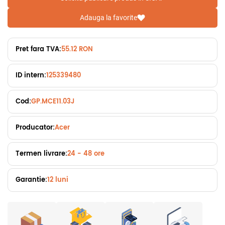
Adauga la favorite
Pret fara TVA:
55.12 RON
ID intern:
125339480
Cod:
GP.MCE11.03J
Producator:
Acer
Termen livrare:
24 - 48 ore
Garantie:
12 luni