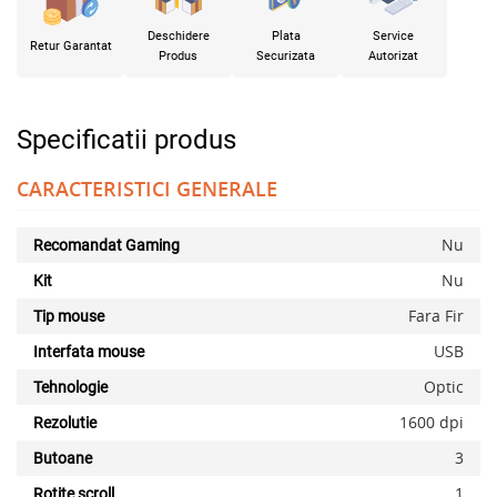
Deschidere
Plata
Service
Retur Garantat
Produs
Securizata
Autorizat
Specificatii produs
CARACTERISTICI GENERALE
Nu
Recomandat Gaming
Nu
Kit
Fara Fir
Tip mouse
USB
Interfata mouse
Optic
Tehnologie
1600 dpi
Rezolutie
3
Butoane
1
Rotite scroll