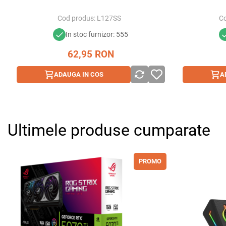
Cod produs:
L127SS
Co
In stoc furnizor: 555
62,95
RON
ADAUGA IN COS
A
Ultimele produse cumparate
PROMO