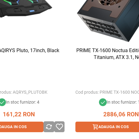
AQIRYS Pluto, 17inch, Black
PRIME TX-1600 Noctua Editi
Titanium, ATX 3.1, N
rodus:
AQRYS_PLUTOBK
Cod produs:
PRIME TX-1600 NO
In stoc furnizor: 4
In stoc furnizor:
161,22
RON
2886,06
RON
DAUGA IN COS
ADAUGA IN COS