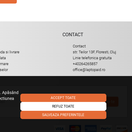
CONTACT
Contact
a si livrare
str. Teilor 13F, Floresti, Cluj
lata
Linie telefonica gratuita
urnare
+40264265857
selor
office@laptopaid.ro
e. Apăsând
ACCEPT TOATE
sectiunea
Aboneaza-te
REFUZ TOATE
SALVEAZA PREFERINTELE