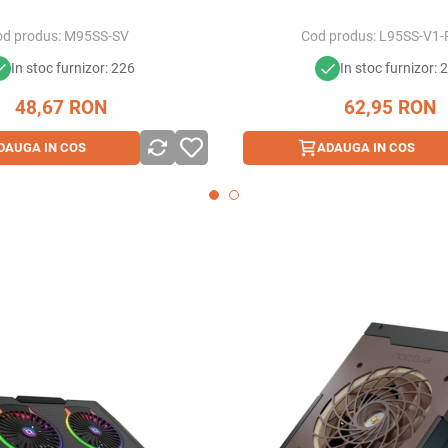
d produs:
M95SS-SV
Cod produs:
L95SS-V1
In stoc furnizor: 226
In stoc furnizor: 
48,67
RON
62,95
RON
DAUGA IN COS
ADAUGA IN COS