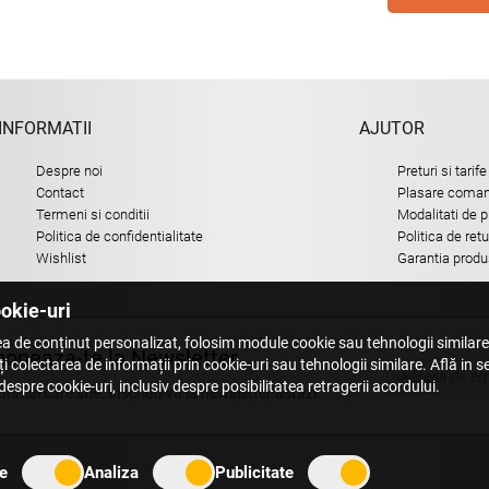
INFORMATII
AJUTOR
Despre noi
Preturi si tarife
Contact
Plasare comand
Termeni si conditii
Modalitati de p
Politica de confidentialitate
Politica de ret
Wishlist
Garantia produ
ookie-uri
a de conținut personalizat, folosim module cookie sau tehnologii similar
oneaza-te la Newsletter
i colectarea de informații prin cookie-uri sau tehnologii similare. Află in 
espre cookie-uri, inclusiv despre posibilitatea retragerii acordului.
 primul care stie. Inscrieti-vă la newsletter astazi.
e
Analiza
Publicitate