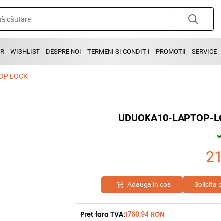
OR
WISHLIST
DESPRE NOI
TERMENI SI CONDITII
PROMOTII
SERVICE
TOP LOCK
UDUOKA10-LAPTOP-LO
2
Adauga in cos
Solicita
Pret fara TVA:
1760.94 RON