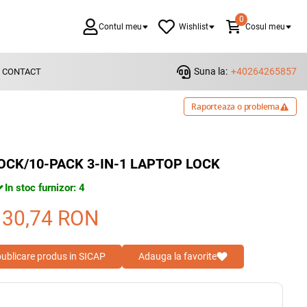
0
Contul meu
Wishlist
Cosul meu
Suna la:
+40264265857
CONTACT
Raporteaza o problema
CK/10-PACK 3-IN-1 LAPTOP LOCK
In stoc furnizor: 4
130,74
RON
 publicare produs in SICAP
Adauga la favorite