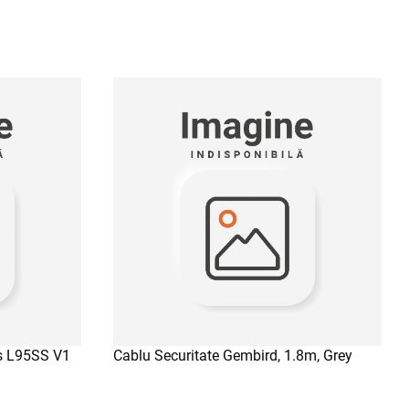
x
Adauga la favorite
ADAUGA IN COS
es L95SS V1
Cablu Securitate Gembird, 1.8m, Grey