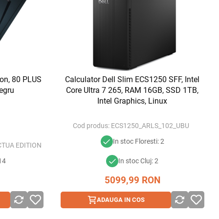
on, 80 PLUS
Calculator Dell Slim ECS1250 SFF, Intel
egru
Core Ultra 7 265, RAM 16GB, SSD 1TB,
Intel Graphics, Linux
Cod produs:
ECS1250_ARLS_102_UBU
In stoc Floresti: 2
CTUA EDITION
 14
In stoc Cluj: 2
5099,99
RON
ADAUGA IN COS