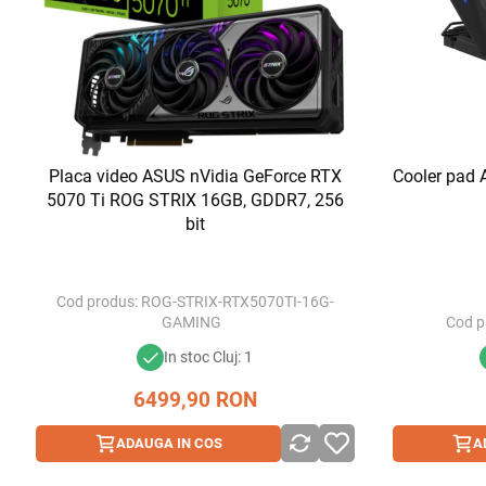
Placa video ASUS nVidia GeForce RTX
Cooler pad 
5070 Ti ROG STRIX 16GB, GDDR7, 256
bit
Cod produs:
ROG-STRIX-RTX5070TI-16G-
GAMING
Cod p
In stoc Cluj: 1
6499,90
RON
ADAUGA IN COS
A