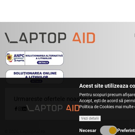
Acest site utilizeaza c
Pentru scopuri precum afișare
Urmareste ofertele noastre speciale:
Ab
Accept, ești de acord să permiț
Politica de Cookies mai multe d
Fii
Vezi detalii
Necesar
Preferint
© 2026,
LaptopAid.ro
.