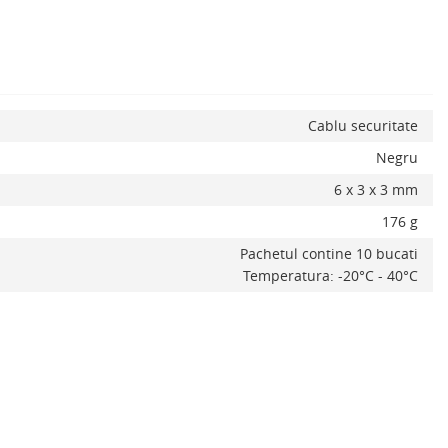
Cablu securitate
Negru
6 x 3 x 3 mm
176 g
Pachetul contine 10 bucati
Temperatura: -20°C - 40°C