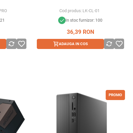
-PRO
Cod produs:
LK-CL-01
221
In stoc furnizor: 100
36,39
RON
ADAUGA IN COS
PROMO