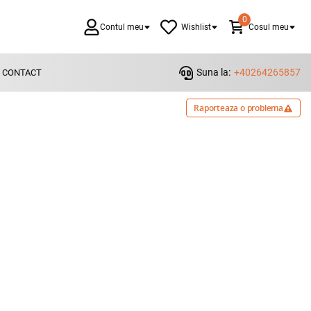
0
Contul meu
Wishlist
Cosul meu
Suna la:
+40264265857
CONTACT
Raporteaza o problema