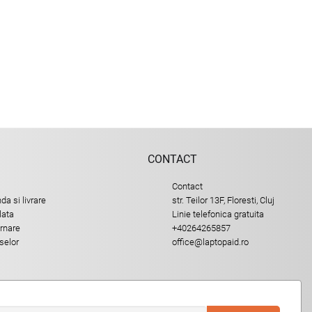
CONTACT
Contact
a si livrare
str. Teilor 13F, Floresti, Cluj
lata
Linie telefonica gratuita
urnare
+40264265857
selor
office@laptopaid.ro