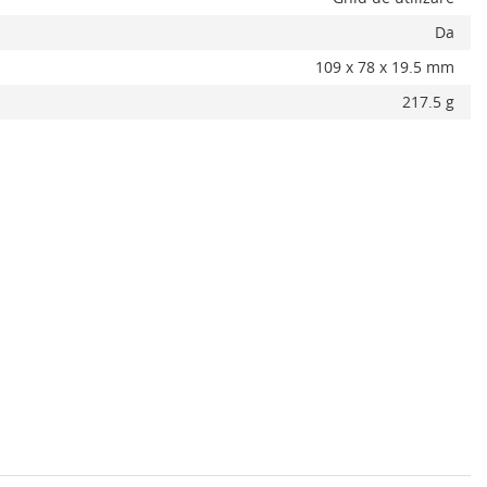
Da
109 x 78 x 19.5 mm
217.5 g
Adauga la favorite
ADAUGA IN COS