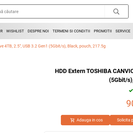
OR
WISHLIST
DESPRE NOI
TERMENI SI CONDITII
PROMOTII
SERVICE
 4TB, 2.5", USB 3.2 Gen1 (5Gbit/s), Black, pouch, 217.5g
HDD Extern TOSHIBA CANVIO B
(5Gbit/s)
9
Adauga in cos
Solicita