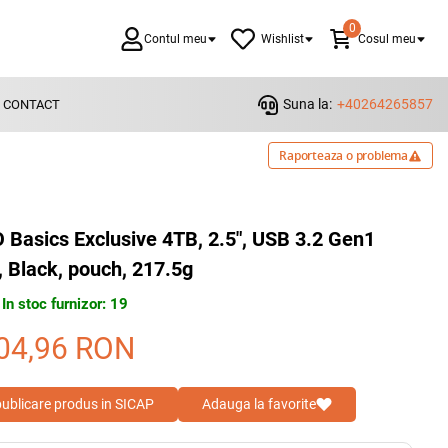
0
Contul meu
Wishlist
Cosul meu
Suna la:
+40264265857
CONTACT
Raporteaza o problema
asics Exclusive 4TB, 2.5", USB 3.2 Gen1
, Black, pouch, 217.5g
In stoc furnizor: 19
04,96
RON
 publicare produs in SICAP
Adauga la favorite