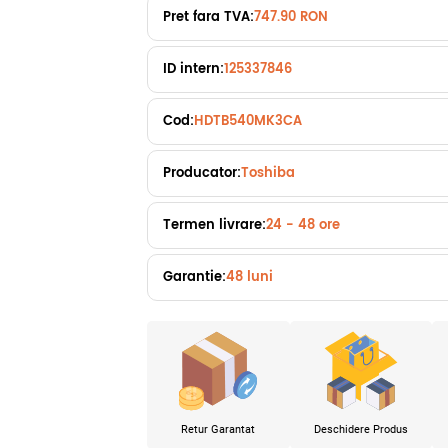
Pret fara TVA:
747.90 RON
ID intern:
125337846
Cod:
HDTB540MK3CA
Producator:
Toshiba
Termen livrare:
24 - 48 ore
Garantie:
48 luni
Retur Garantat
Deschidere Produs