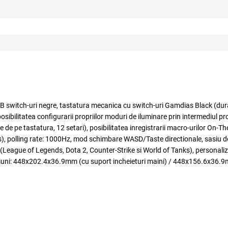
itch-uri negre, tastatura mecanica cu switch-uri Gamdias Black (durata
, posibilitatea configurarii propriilor moduri de iluminare prin intermediul
e de pe tastatura, 12 setari), posibilitatea inregistrarii macro-urilor On-T
aps), polling rate: 1000Hz, mod schimbare WASD/Taste directionale, sasiu de
are (League of Legends, Dota 2, Counter-Strike si World of Tanks), persona
iuni: 448x202.4x36.9mm (cu suport incheieturi maini) / 448x156.6x36.9mm