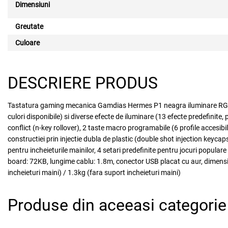
Dimensiuni
Greutate
Culoare
DESCRIERE PRODUS
Tastatura gaming mecanica Gamdias Hermes P1 neagra iluminare RGB sw
culori disponibile) si diverse efecte de iluminare (13 efecte predefinite
conflict (n-key rollover), 2 taste macro programabile (6 profile accesibil
constructiei prin injectie dubla de plastic (double shot injection keyc
pentru incheieturile mainilor, 4 setari predefinite pentru jocuri popul
board: 72KB, lungime cablu: 1.8m, conector USB placat cu aur, dimens
incheieturi maini) / 1.3kg (fara suport incheieturi maini)
Produse din aceeasi categorie