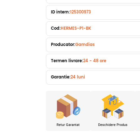
ID intern:
125300973
Cod:
HERMES-P1-BK
Producator:
Gamdias
Termen livrare:
24 - 48 ore
Garantie:
24 luni
Retur Garantat
Deschidere Produs