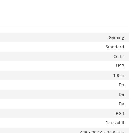
Gaming
x
Standard
Cu fir
USB
1.8 m
Da
Da
Da
RGB
Detasabil
Adauga la favorite
ADAUGA IN COS
448 x 202.4 x 36.9 mm