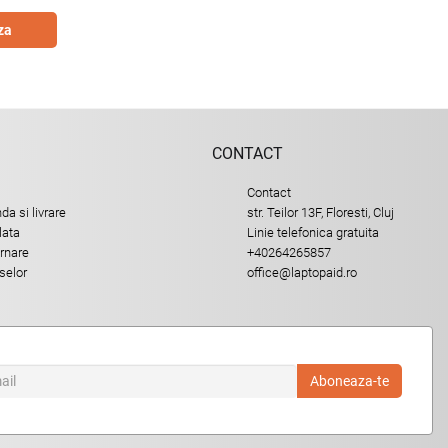
za
CONTACT
Contact
a si livrare
str. Teilor 13F, Floresti, Cluj
lata
Linie telefonica gratuita
urnare
+40264265857
selor
office@laptopaid.ro
Aboneaza-te