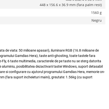
448 x 156.6 x 36.9 mm (fara palm rest)
1560 g
Negru
 de viata: 50 milioane apasari), iluminare RGB (16.8 milioane de
 programului Gamdias Hera), taste anti-ghosting, toate tastele fara
he-Fly, 6 taste multimedia, caracterele de pe taste nu se sterg datorita
 aluminiu, posibilitatea dezactivarii tastei Windows, suport detasabil
lizare si configurare cu ajutorul programului Gamdias Hera, memorie on-
 (fara suport incheieturi maini), greutate: 1.56kg (cu suport