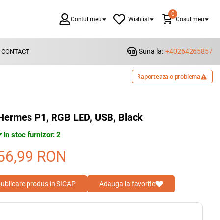
0
Contul meu
Wishlist
Cosul meu
Suna la:
+40264265857
CONTACT
Raporteaza o problema
Hermes P1, RGB LED, USB, Black
In stoc furnizor: 2
56,99
RON
 publicare produs in SICAP
Adauga la favorite