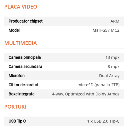
PLACA VIDEO
ARM
Producator chipset
Mali-G57 MC2
Model
MULTIMEDIA
13 mpx
Camera principala
8 mpx
Camera secundara
Dual Array
Microfon
microSD (pana la 2TB)
Cititor de carduri
x
4-way, Optimized with Dolby Atmos
Boxe integrate
PORTURI
1 x USB 2.0 Tip-C
USB Tip C