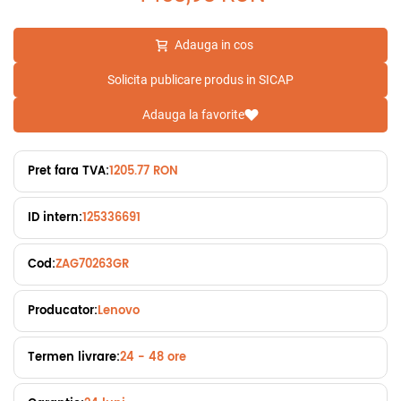
Adauga in cos
Solicita publicare produs in SICAP
Adauga la favorite
Pret fara TVA:
1205.77 RON
ID intern:
125336691
Cod:
ZAG70263GR
Producator:
Lenovo
Termen livrare:
24 - 48 ore