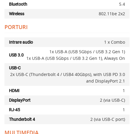
5.4
Bluetooth
802.11be 2x2
Wireless
PORTURI
x
1 x Combo
Intrare audio
1x USB-A (USB 5Gbps / USB 3.2 Gen 1)
USB 3.0
1x USB-A (USB 5Gbps / USB 3.2 Gen 1), Always On
USB-C
2x USB-C (Thunderbolt 4 / USB4 40Gbps), with USB PD 3.0
and DisplayPort 2.1
1
HDMI
2 (via USB-C)
DisplayPort
1
RJ-45
Adauga la favorite
2 (via USB-C port)
Thunderbolt 4
MULTIMEDIA