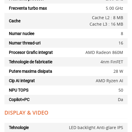
5.00 GHz
Frecventa turbo max
Cache L2 : 8 MB
Cache
Cache L3 : 16 MB
8
Numar nuclee
16
Numar thread-uri
AMD Radeon 860M
Procesor Grafic integrat
4nm FinFET
Tehnologie de fabricatie
28 W
Putere maxima disipata
AMD Ryzen AI
Cip AI integrat
50
NPU TOPS
Da
Copilot+PC
DISPLAY & VIDEO
LED backlight Anti-glare IPS
Tehnologie