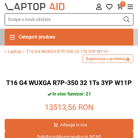
0
Categorii produse
Laptop
T16 G4 WUXGA R7P-350 32 1Ts 3YP W11P
Raporteaza o problema
T16 G4 WUXGA R7P-350 32 1Ts 3YP W11P
In stoc furnizor: 21
13513,56
RON
Adauga in cos
Solicita publicare produs in SICAP