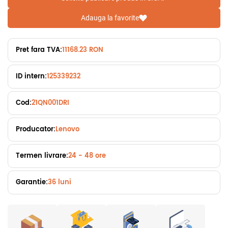
Adauga la favorite
Pret fara TVA:
11168.23 RON
ID intern:
125339232
Cod:
21QN001DRI
Producator:
Lenovo
Termen livrare:
24 - 48 ore
Garantie:
36 luni