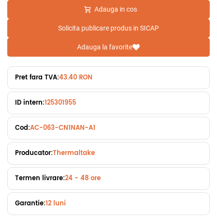
Adauga in cos
Solicita publicare produs in SICAP
Adauga la favorite
Pret fara TVA:
43.40 RON
ID intern:
125301955
Cod:
AC-063-CN1NAN-A1
Producator:
Thermaltake
Termen livrare:
24 - 48 ore
Garantie:
12 luni