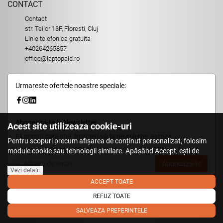
CONTACT
Contact
str. Teilor 13F, Floresti, Cluj
Linie telefonica gratuita
+40264265857
office@laptopaid.ro
Urmareste ofertele noastre speciale:
Aboneaza-te la Newsletter
Acest site utilizeaza cookie-uri
Fii primul care stie. Inscrieti-vă la newsletter astazi.
Pentru scopuri precum afișarea de conținut personalizat, folosim
module cookie sau tehnologii similare. Apăsând Accept, ești de
acord să permiți colectarea de informații prin cookie-uri sau
Aboneaza-te
tehnologii similare. Află in sectiunea Politica de Cookies mai multe
Vezi detalii
despre cookie-uri, inclusiv despre posibilitatea retragerii acordului.
ACCEPT TOATE
REFUZ TOATE
© 2026,
LaptopAid.ro
.
SALVEAZA PREFERINTELE