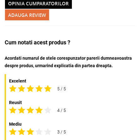
OPINIA CUMPARATORILOR
Adauga la favorite
ADAUGA REVIEW
Cum notati acest produs ?
Acordati numarul de stele corespunzator parerii dumneavoastra
despre produs, urmarind explicatia din partea dreapta.
Excelent
5 / 5
Reusit
4 / 5
Mediu
3 / 5