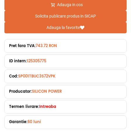
Adauga in cos
Solicita publicare produs in SICAP
Adauga la favorite
Pret fara TVA:
743.72 RON
ID intern:
125305775
Cod:
SP001TBUC3S72VPK
Producator:
SILICON POWER
Termen livrare:
Intreaba
Garantie:
60 luni