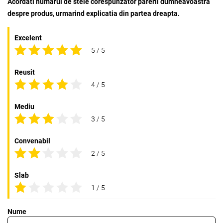
Acordati numarul de stele corespunzator parerii dumneavoastra
despre produs, urmarind explicatia din partea dreapta.
Excelent
5 / 5
Reusit
4 / 5
Mediu
3 / 5
Convenabil
2 / 5
Slab
1 / 5
Nume