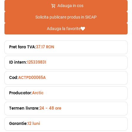
Adauga in cos
Solicita publicare produs in SICAP
Adauga la favorite
Pret fara TVA:
37.17 RON
ID intern:
125339831
Cod:
ACTPD00065A
Producator:
Arctic
Termen livrare:
24 - 48 ore
Garantie:
12 luni