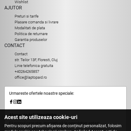
Wishlist
AJUTOR
Preturi si tarife
Plasare comanda si livrare
Modalitati de plata
Politica de returnare
Garantia produselor
CONTACT
Contact
str. Teilor 13F, Floresti, Cluj
Linie telefonica gratuita
+40264265857
office@laptopaid.ro
Urmareste ofertele noastre speciale:
Aboneaza-te la Newsletter
Acest site utilizeaza cookie-uri
Fii primul care stie. Inscrieti-vă la newsletter astazi.
Pentru scopuri precum afișarea de conținut personalizat, folosim