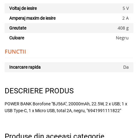
5 V
Voltaj de iesire
2 A
Amperaj maxim de iesire
408 g
Greutate
Negru
Culoare
FUNCTII
x
Da
Incarcare rapida
DESCRIERE PRODUS
POWER BANK Borofone "BJ56A", 20000mAh, 22.5W, 2 x USB; 1 x
USB Type-C, 1 x Micro USB, total 2A, negru, "6941991111822"
Adauga la favorite
Produse din aceeasi categorie