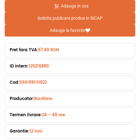
Adauga in cos
Solicita publicare produs in SICAP
Adauga la favorite
Pret fara TVA:
67.49 RON
ID intern:
125216880
Cod:
6941991111822
Producator:
Borofone
Termen livrare:
24 - 48 ore
Garantie:
12 luni