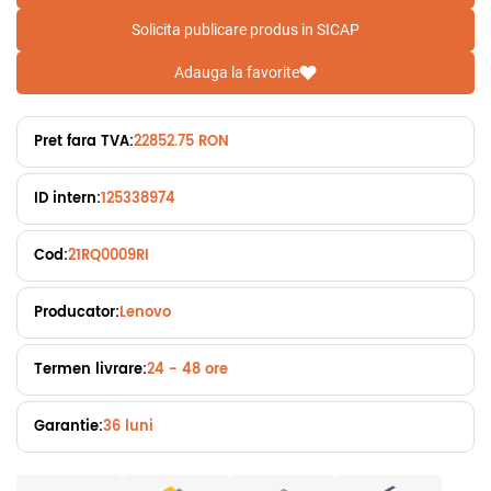
Solicita publicare produs in SICAP
Adauga la favorite
Pret fara TVA:
22852.75 RON
ID intern:
125338974
Cod:
21RQ0009RI
Producator:
Lenovo
Termen livrare:
24 - 48 ore
Garantie:
36 luni