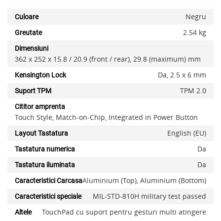
Negru
Culoare
2.54 kg
Greutate
Dimensiuni
362 x 252 x 15.8 / 20.9 (front / rear), 29.8 (maximum) mm
Da, 2.5 x 6 mm
Kensington Lock
TPM 2.0
Suport TPM
Cititor amprenta
Touch Style, Match-on-Chip, Integrated in Power Button
English (EU)
Layout Tastatura
Da
Tastatura numerica
Da
Tastatura iluminata
Aluminium (Top), Aluminium (Bottom)
Caracteristici Carcasa
MIL-STD-810H military test passed
Caracteristici speciale
TouchPad cu suport pentru gesturi multi atingere
Altele