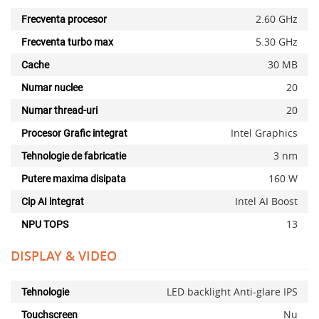
2.60 GHz
Frecventa procesor
5.30 GHz
Frecventa turbo max
30 MB
Cache
20
Numar nuclee
20
Numar thread-uri
Intel Graphics
Procesor Grafic integrat
3 nm
Tehnologie de fabricatie
160 W
Putere maxima disipata
Intel AI Boost
Cip AI integrat
13
NPU TOPS
DISPLAY & VIDEO
LED backlight Anti-glare IPS
Tehnologie
Nu
Touchscreen