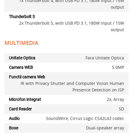
1x Thunderbolt 4, with USB PD 3.1, 180W input / 15W
output
Thunderbolt 5
2x Thunderbolt 5, with USB PD 3.1, 180W input / 15W
output
MULTIMEDIA
Fara Unitate Optica
Adauga la favorite
Unitate Optica
5.0MP
Camera WEB
Functii camera Web
IR with Privacy Shutter and Computer Vision Human
Presence Detection on ISP
2x, Array
Microfon integrat
SD
Card Reader
SoundWire, Cirrus Logic CS42L43 codec
Audio
Dual-speaker array
Boxe