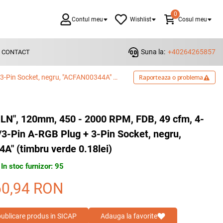
0
Contul meu
Wishlist
Cosul meu
Suna la:
+40264265857
CONTACT
Ventilator Arctic "P12 Pro A-RGB LN", 120mm, 450 - 2000 RPM, FDB, 49 cfm, 4-Pin Fan Plug + 4-Pin Socket/3-Pin A-RGB Plug + 3-Pin Socket, negru, "ACFAN00344A" (timbru verde 0.18lei)
Raporteaza o problema
B LN", 120mm, 450 - 2000 RPM, FDB, 49 cfm, 4-
/3-Pin A-RGB Plug + 3-Pin Socket, negru,
" (timbru verde 0.18lei)
In stoc furnizor: 95
60,94
RON
 publicare produs in SICAP
Adauga la favorite