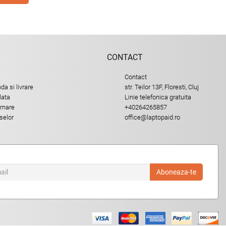
CONTACT
Contact
a si livrare
str. Teilor 13F, Floresti, Cluj
lata
Linie telefonica gratuita
urnare
+40264265857
selor
office@laptopaid.ro
Aboneaza-te