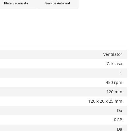
Plata Securizata
Service Autorizat
x
Ventilator
Carcasa
1
450 rpm
120 mm
120 x 20 x 25 mm
Da
RGB
Adauga la favorite
ADAUGA IN COS
Da