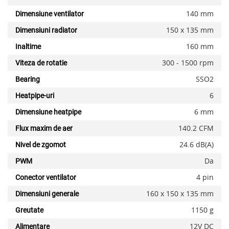
140 mm
Dimensiune ventilator
150 x 135 mm
Dimensiuni radiator
x
160 mm
Inaltime
300 - 1500 rpm
Viteza de rotatie
SSO2
Bearing
6
Heatpipe-uri
6 mm
Dimensiune heatpipe
140.2 CFM
Flux maxim de aer
24.6 dB(A)
Nivel de zgomot
Da
PWM
4 pin
Conector ventilator
Adauga la favorite
160 x 150 x 135 mm
Dimensiuni generale
1150 g
Greutate
12V DC
Alimentare