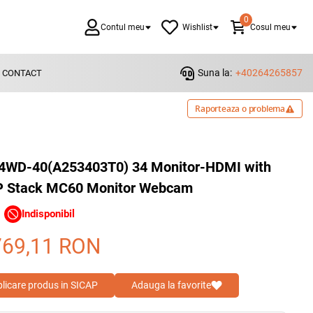
0
Contul meu
Wishlist
Cosul meu
Suna la:
+40264265857
CONTACT
Raporteaza o problema
T34WD-40(A253403T0) 34 Monitor-HDMI with
P Stack MC60 Monitor Webcam
Indisponibil
769,11
RON
blicare produs in SICAP
Adauga la favorite