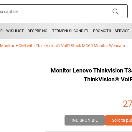
OR
WISHLIST
DESPRE NOI
TERMENI SI CONDITII
PROMOTII
SERVICE
 Monitor-HDMI with ThinkVision® VoIP Stack MC60 Monitor Webcam
Monitor Lenovo Thinkvision 
ThinkVision® VoI
2
INDISPONIBIL
Solicita pu