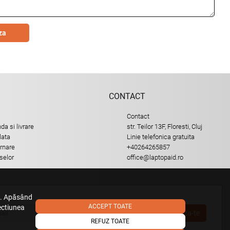
za
CONTACT
Contact
a si livrare
str. Teilor 13F, Floresti, Cluj
lata
Linie telefonica gratuita
urnare
+40264265857
selor
office@laptopaid.ro
e. Apăsând
ACCEPT TOATE
sectiunea
Aboneaza-te
REFUZ TOATE