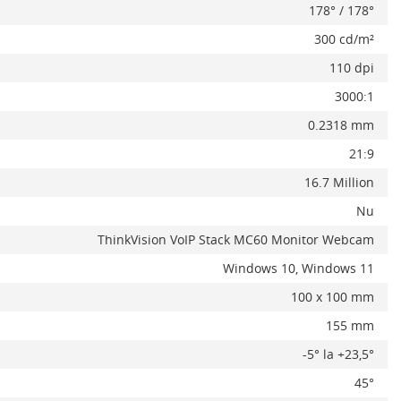
178° / 178°
300 cd/m²
110 dpi
3000:1
0.2318 mm
x
21:9
16.7 Million
Nu
ThinkVision VoIP Stack MC60 Monitor Webcam
Windows 10, Windows 11
100 x 100 mm
155 mm
-5° la +23,5°
45°