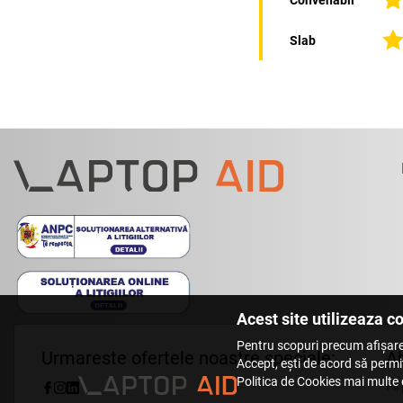
Slab
Acest site utilizeaza c
Pentru scopuri precum afișare
Urmareste ofertele noastre speciale:
Ab
Accept, ești de acord să permiț
Politica de Cookies mai multe d
Fii