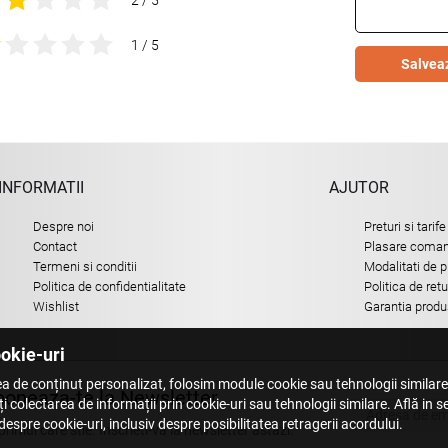
1 / 5
Salvea
INFORMATII
AJUTOR
Despre noi
Preturi si tarife
Contact
Plasare comand
Termeni si conditii
Modalitati de p
Politica de confidentialitate
Politica de ret
Wishlist
Garantia produ
ookie-uri
a de conținut personalizat, folosim module cookie sau tehnologii similar
oneaza-te la Newsletter
i colectarea de informații prin cookie-uri sau tehnologii similare. Află in 
espre cookie-uri, inclusiv despre posibilitatea retragerii acordului.
 primul care stie. Inscrieti-vă la newsletter astazi.